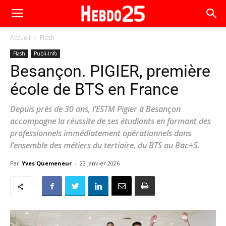
Accueil
Flash
Flash
Publi-Info
Besançon. PIGIER, première
école de BTS en France
Depuis près de 30 ans, l’ESTM Pigier à Besançon
accompagne la réussite de ses étudiants en formant des
professionnels immédiatement opérationnels dans
l’ensemble des métiers du tertiaire, du BTS au Bac+5.
Par
Yves Quemeneur
-
23 janvier 2026