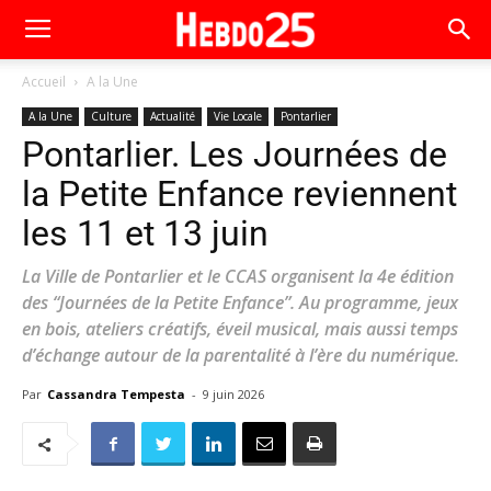
Accueil
A la Une
A la Une
Culture
Actualité
Vie Locale
Pontarlier
Pontarlier. Les Journées de
la Petite Enfance reviennent
les 11 et 13 juin
La Ville de Pontarlier et le CCAS organisent la 4e édition
des “Journées de la Petite Enfance”. Au programme, jeux
en bois, ateliers créatifs, éveil musical, mais aussi temps
d’échange autour de la parentalité à l’ère du numérique.
Par
Cassandra Tempesta
-
9 juin 2026