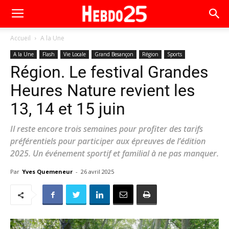
Accueil
A la Une
A la Une
Flash
Vie Locale
Grand Besançon
Région
Sports
Région. Le festival Grandes
Heures Nature revient les
13, 14 et 15 juin
Il reste encore trois semaines pour profiter des tarifs
préférentiels pour participer aux épreuves de l’édition
2025. Un événement sportif et familial à ne pas manquer.
Par
Yves Quemeneur
-
26 avril 2025