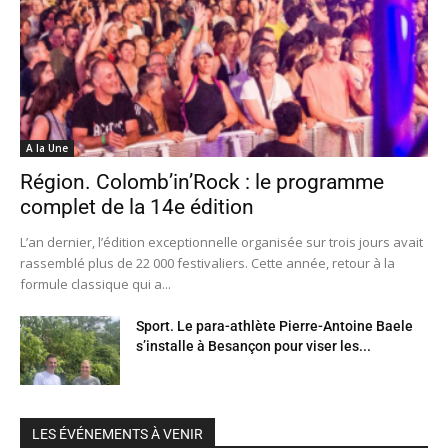
A la Une
Région. Colomb’in’Rock : le programme
complet de la 14e édition
L’an dernier, l’édition exceptionnelle organisée sur trois jours avait
rassemblé plus de 22 000 festivaliers. Cette année, retour à la
formule classique qui a...
Sport. Le para-athlète Pierre-Antoine Baele
s’installe à Besançon pour viser les...
LES ÉVÉNEMENTS À VENIR