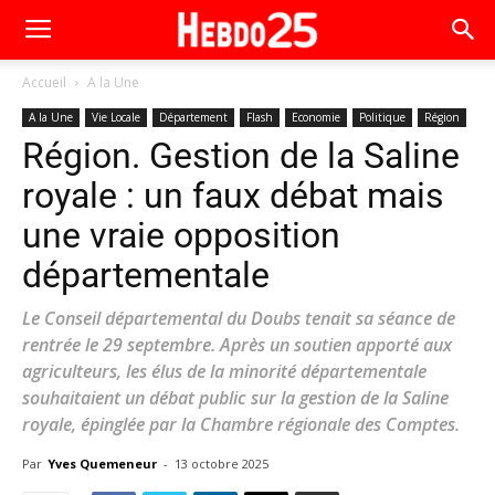
Accueil
A la Une
A la Une
Vie Locale
Département
Flash
Economie
Politique
Région
Région. Gestion de la Saline
royale : un faux débat mais
une vraie opposition
départementale
Le Conseil départemental du Doubs tenait sa séance de
rentrée le 29 septembre. Après un soutien apporté aux
agriculteurs, les élus de la minorité départementale
souhaitaient un débat public sur la gestion de la Saline
royale, épinglée par la Chambre régionale des Comptes.
Par
Yves Quemeneur
-
13 octobre 2025