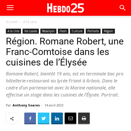
Accueil
A la Une
A la Une
Vie Locale
Besançon
Flash
Culture
Portraits
Région
Région. Romane Robert, une
Franc-Comtoise dans les
cuisines de l’Élysée
Romane Robert, bientôt 19 ans, est en terminale bac pro
hôtellerie-restaurant au lycée Friant à Arbois. Dans le
cadre d’un partenariat avec la Marine nationale, elle
effectue un stage dans les cuisines de l’Élysée. Portrait.
Par
Anthony Soares
-
14 avril 2023