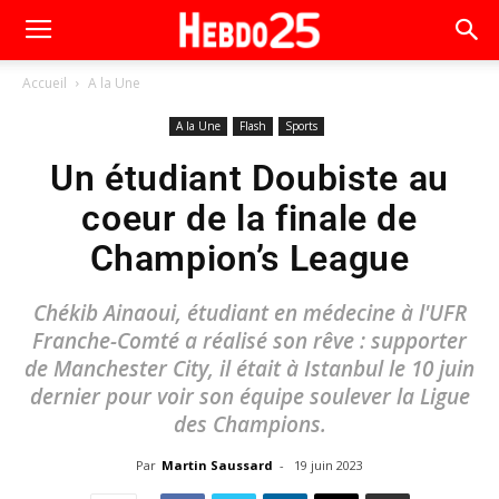
Accueil
A la Une
A la Une
Flash
Sports
Un étudiant Doubiste au
coeur de la finale de
Champion’s League
Chékib Ainaoui, étudiant en médecine à l'UFR
Franche-Comté a réalisé son rêve : supporter
de Manchester City, il était à Istanbul le 10 juin
dernier pour voir son équipe soulever la Ligue
des Champions.
Par
Martin Saussard
-
19 juin 2023