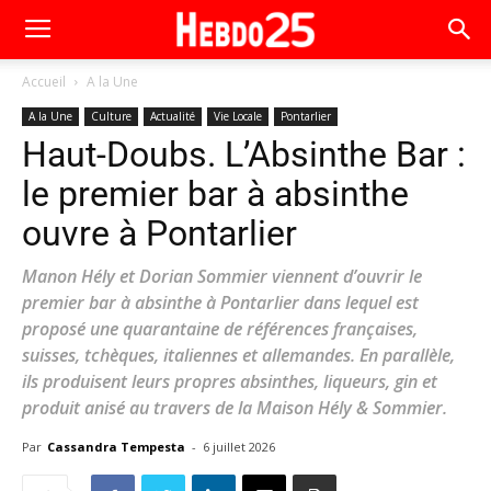
Accueil
A la Une
A la Une
Culture
Actualité
Vie Locale
Pontarlier
Haut-Doubs. L’Absinthe Bar :
le premier bar à absinthe
ouvre à Pontarlier
Manon Hély et Dorian Sommier viennent d’ouvrir le
premier bar à absinthe à Pontarlier dans lequel est
proposé une quarantaine de références françaises,
suisses, tchèques, italiennes et allemandes. En parallèle,
ils produisent leurs propres absinthes, liqueurs, gin et
produit anisé au travers de la Maison Hély & Sommier.
Par
Cassandra Tempesta
-
6 juillet 2026