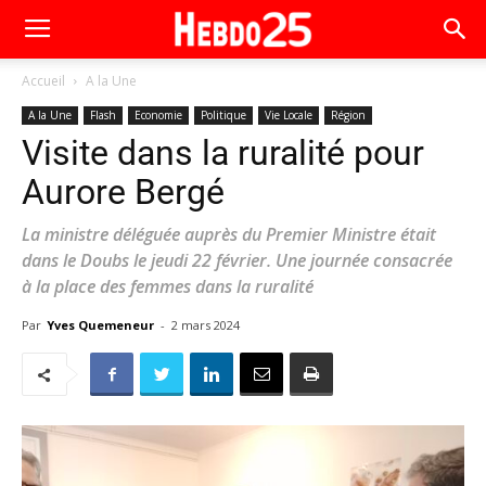
Accueil
A la Une
A la Une
Flash
Economie
Politique
Vie Locale
Région
Visite dans la ruralité pour
Aurore Bergé
La ministre déléguée auprès du Premier Ministre était
dans le Doubs le jeudi 22 février. Une journée consacrée
à la place des femmes dans la ruralité
Par
Yves Quemeneur
-
2 mars 2024