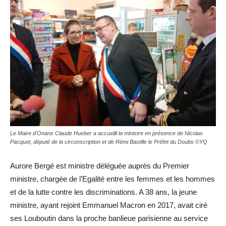
Le Maire d'Onans Claude Hueber a accueilli la ministre en présence de Nicolas
Pacquot, député de la circonscription et de Rémi Bastille le Préfet du Doubs ©YQ
Aurore Bergé est ministre déléguée auprès du Premier
ministre, chargée de l’Egalité entre les femmes et les hommes
et de la lutte contre les discriminations. A 38 ans, la jeune
ministre, ayant rejoint Emmanuel Macron en 2017, avait ciré
ses Louboutin dans la proche banlieue parisienne au service