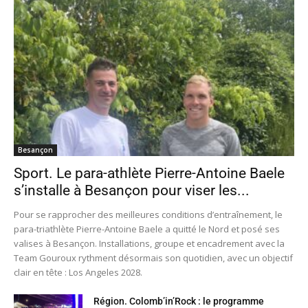
Besançon
Sport. Le para-athlète Pierre-Antoine Baele
s’installe à Besançon pour viser les...
Pour se rapprocher des meilleures conditions d’entraînement, le
para-triathlète Pierre-Antoine Baele a quitté le Nord et posé ses
valises à Besançon. Installations, groupe et encadrement avec la
Team Gouroux rythment désormais son quotidien, avec un objectif
clair en tête : Los Angeles 2028.
Région. Colomb’in’Rock : le programme