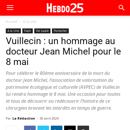
Accueil
A la Une
A la Une
Flash
Vie Locale
Pontarlier
Vuillecin : un hommage au
docteur Jean Michel pour le
8 mai
Pour célébrer le 80ème anniversaire de la mort du
docteur Jean Michel, l’association de valorisation du
patrimoine écologique et culturelle (AVPEC) de Vuillecin
lui rendra hommage le 8 mai. Une occasion pour toutes
et tous de découvrir ou redécouvrir l’histoire de ce
chirurgien bravant les interdits en temps de guerre.
Par
La Rédaction
-
30 avril 2024