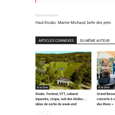
Article précédent
Haut-Doubs. Marine Michaud, belle des prés
ARTICLES CONNEXES
DU MÊME AUTEUR
A la Une
A la Une
Doubs. Festival, VTT, cabaret
Grand Besan
équestre, cirque, nuit des étoiles… :
concerts à v
idées de sortie du week-end
des Rives »