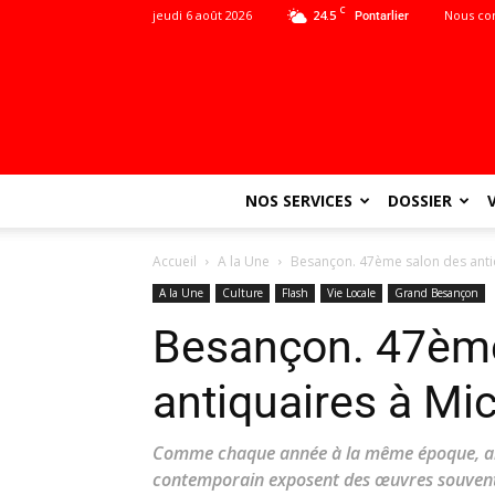
C
jeudi 6 août 2026
24.5
Nous co
Pontarlier
NOS SERVICES
DOSSIER
Accueil
A la Une
Besançon. 47ème salon des anti
A la Une
Culture
Flash
Vie Locale
Grand Besançon
Besançon. 47ème
antiquaires à Mic
Comme chaque année à la même époque, anti
contemporain exposent des œuvres souvent 