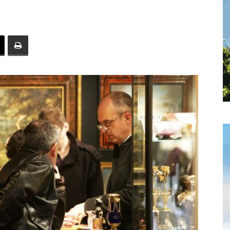
toute
l'info
locale
–