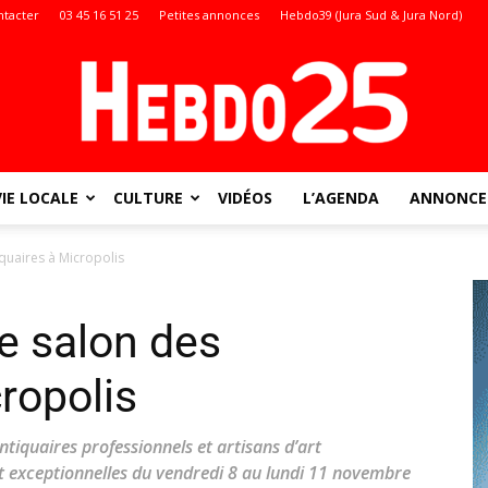
ntacter
03 45 16 51 25
Petites annonces
Hebdo39 (Jura Sud & Jura Nord)
VIE LOCALE
CULTURE
VIDÉOS
L’AGENDA
ANNONCES
Doubs
quaires à Micropolis
 salon des
:
ropolis
quaires professionnels et artisans d’art
exceptionnelles du vendredi 8 au lundi 11 novembre