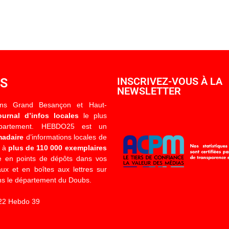
OS
INSCRIVEZ-VOUS À LA
NEWSLETTER
ons Grand Besançon et Haut-
ournal d’infos locales
le plus
épartement. HEBDO25 est un
madaire
d’informations locales de
é à
plus de 110 000 exemplaires
 en points de dépôts dans vos
x et en boîtes aux lettres sur
s le département du Doubs.
22 Hebdo 39