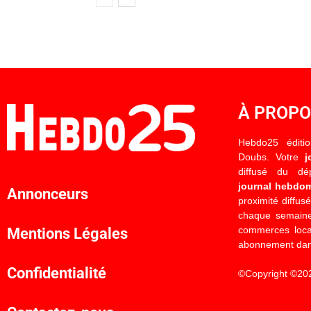
À PROP
Hebdo25 éditi
Doubs. Votre
j
diffusé du d
journal hebdo
Annonceurs
proximité diffus
chaque semaine
commerces locau
Mentions Légales
abonnement dan
Confidentialité
©Copyright ©20