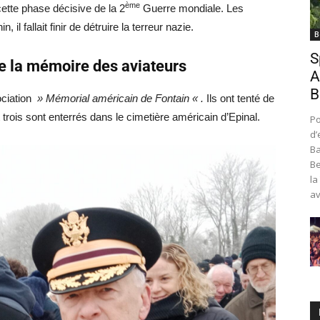
ème
tte phase décisive de la 2
Guerre mondiale. Les
l fallait finir de détruire la terreur nazie.
B
S
e la mémoire des aviateurs
A
B
ociation
» Mémorial américain de Fontain « .
Ils ont tenté de
trois sont enterrés dans le cimetière américain d’Epinal.
Po
d’
Ba
Be
la
av