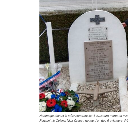
Hommage devant la stèle honorant les 6 aviateurs morts en miss
Fontain", le Colonel Nick Cressy neveu d'un des 6 aviateurs, R