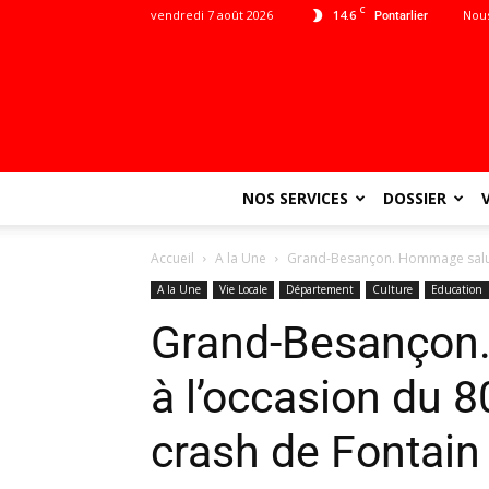
C
vendredi 7 août 2026
14.6
Nous
Pontarlier
NOS SERVICES
DOSSIER
Accueil
A la Une
Grand-Besançon. Hommage saluta
A la Une
Vie Locale
Département
Culture
Education
Grand-Besançon.
à l’occasion du 
crash de Fontain