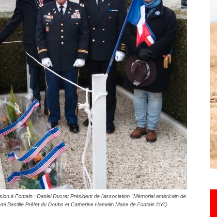
Hebdo25
ion à Fontain : Daniel Ducret Président de l'association "Mémorial américain de
émi Bastille Préfet du Doubs et Catherine Hamelin Maire de Fontain ©YQ