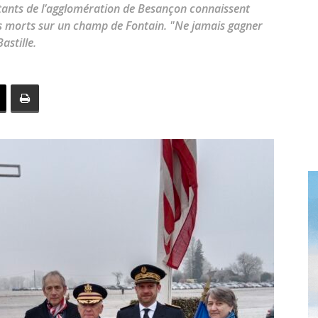
toute
tants de l’agglomération de Besançon connaissent
ins morts sur un champ de Fontain. "Ne jamais gagner
astille.
l'info
locale
–