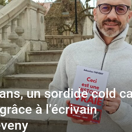
toute
l'info
locale
ans, un sordide cold c
grâce à l’écrivain
–
eveny