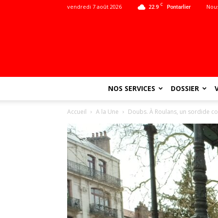
C
vendredi 7 août 2026
22.9
Nous
Pontarlier
NOS SERVICES
DOSSIER
Accueil
A la Une
Doubs. À Roulans, un sordide cold