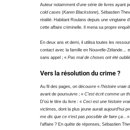
Auteur notamment d’une série de livres ayant po
cold cases
(
Karen Blackstone
), Sébastien Theve
réalité. Habitant Roulans depuis une vingtaine 
cette affaire criminelle. Il mena sa propre enquê
En deux ans et demi, il utilisa toutes les resso
contact avec la famille en Nouvelle-Zélande… et
sans appel ; «
Pas mal de choses ont été oublié
Vers la résolution du crime ?
Au fil des pages, on découvre «
l’histoire vraie
avant de poursuivre ; «
C’est écrit comme un thr
D’où le titre du livre : «
Ceci est une histoire vra
victimes, dont la plus jeune aurait aujourd’hui 
me dis que ce n’est pas possible de faire ça…
«
l’affaire ? En quête de réponses, Sébastien Th