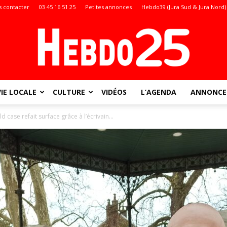
 contacter
03 45 16 51 25
Petites annonces
Hebdo39 (Jura Sud & Jura Nord)
VIE LOCALE
CULTURE
VIDÉOS
L’AGENDA
ANNONCES
Doubs
 case refait surface grâce à l’écrivain...
: