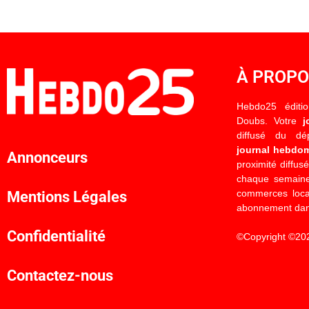
À PROP
Hebdo25 éditi
Doubs. Votre
j
diffusé du d
journal hebdo
Annonceurs
proximité diffus
chaque semaine
commerces locau
Mentions Légales
abonnement dan
Confidentialité
©Copyright ©20
Contactez-nous