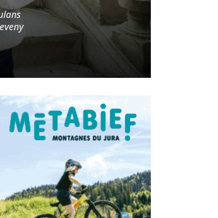
oulans
heveny