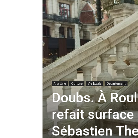
A la Une
Culture
Vie Locale
Département
Doubs. À Roul
refait surface 
Sébastien Th