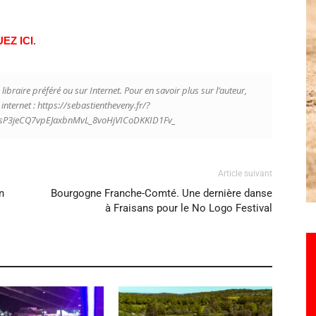
EZ ICI
.
ibraire préféré ou sur Internet. Pour en savoir plus sur l’auteur,
internet : https://sebastientheveny.fr/?
sP3jeCQ7vpEJaxbnMvL_8voHjVICoDKKID1Fv_
Article suivant
n
Bourgogne Franche-Comté. Une dernière danse
à Fraisans pour le No Logo Festival