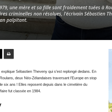
1979, une mère et sa fille sont froidement tuées à R
ires criminelles non résolues, l'écrivain Sébastien T
an palpitant.
Hebdo25
, explique Sébastien Theveny qui s’est replongé dedans. En
Roulans, deux Néo-Zélandaises traversant l’Europe en stop
 de six ans ! Elles reposent depuis dans le cimetière du
ffaire fut classée en 1984.
y