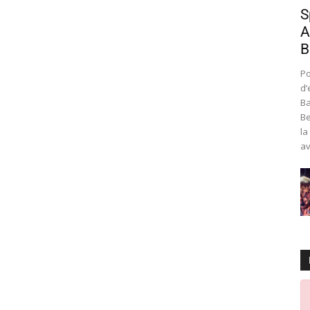
S
A
B
Po
d’
Ba
Be
la
av