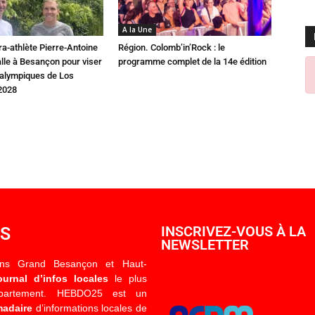
A la Une
ra-athlète Pierre-Antoine
Région. Colomb’in’Rock : le
alle à Besançon pour viser
programme complet de la 14e édition
ralympiques de Los
2028
OS
INSCRIVEZ-VOUS À LA
NEWSLETTER
ons Grand Besançon et Haut-
ournal d’infos locales
le plus
épartement. HEBDO25 est un
madaire
d’informations locales de