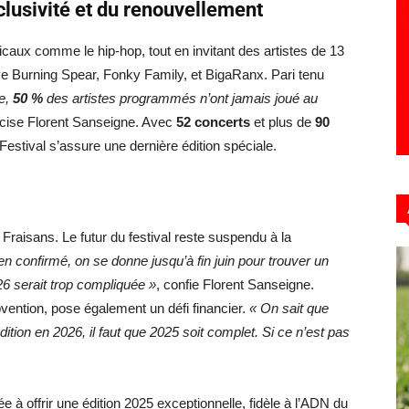
xclusivité et du renouvellement
caux comme le hip-hop, tout en invitant des artistes de 13
ouve Burning Spear, Fonky Family, et BigaRanx. Pari tenu
ée,
50 %
des artistes programmés n’ont jamais joué au
cise Florent Sanseigne. Avec
52 concerts
et plus de
90
estival s’assure une dernière édition spéciale.
e Fraisans. Le futur du festival reste suspendu à la
en confirmé, on se donne jusqu’à fin juin pour trouver un
026 serait trop compliquée »
, confie Florent Sanseigne.
vention, pose également un défi financier.
« On sait que
 édition en 2026, il faut que 2025 soit complet. Si ce n’est pas
e à offrir une édition 2025 exceptionnelle, fidèle à l’ADN du