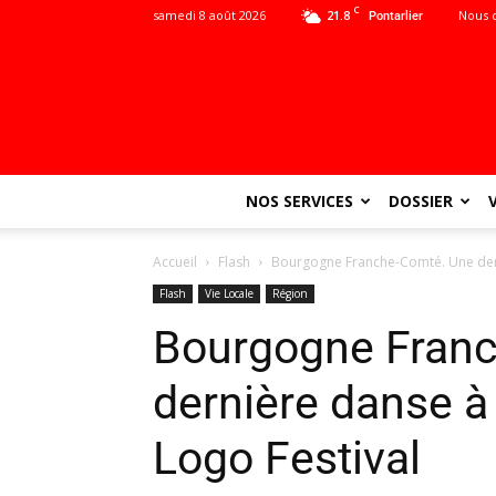
C
samedi 8 août 2026
21.8
Nous 
Pontarlier
NOS SERVICES
DOSSIER
Accueil
Flash
Bourgogne Franche-Comté. Une dern
Flash
Vie Locale
Région
Bourgogne Fran
dernière danse à
Logo Festival