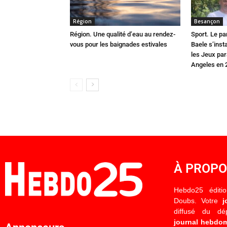
Région
Besançon
Région. Une qualité d’eau au rendez-
Sport. Le pa
vous pour les baignades estivales
Baele s’inst
les Jeux pa
Angeles en 
À PROP
Hebdo25 éditi
Doubs. Votre
j
diffusé du d
journal hebdo