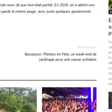
nde nous dit que tout était parfait. En 2024, on a atteint une
 on garde la même jauge, avec juste quelques ajustements
E
É
s
p
Da
sa
Article suivant
pr
Besançon. Plantes en Fête, un week-end de
Fr
jardinage pour une cause solidaire
at
re
l’
co
mi