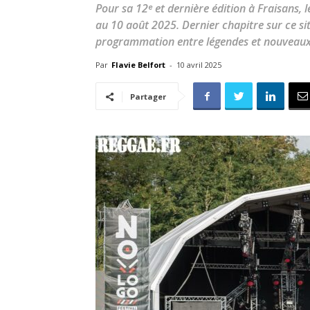
Pour sa 12ᵉ et dernière édition à Fraisans,
au 10 août 2025. Dernier chapitre sur ce sit
programmation entre légendes et nouveaux 
Par
Flavie Belfort
-
10 avril 2025
Partager