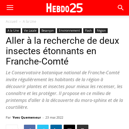
Accueil
A la Une
A la Une
Vie Locale
Besançon
Environnement
Flash
Région
Aller à la recherche de deux
insectes étonnants en
Franche-Comté
Le Conservatoire botanique national de Franche-Comté
invite régulièrement les habitants de la région à
découvrir plantes et insectes pour mieux les recenser, les
connaître et les protéger. Il propose en ce milieu de
printemps d’aller à la découverte du moro-sphinx et de la
courtilière.
Par
Yves Quemeneur
-
23 mai 2022