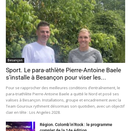
Besançon
Sport. Le para-athlète Pierre-Antoine Baele
s’installe à Besançon pour viser les...
Pour se rapprocher des meilleures conditions d’entraînement, le
para-triathlète Pierre-Antoine Baele a quitté le Nord et posé ses
valises à Besançon. Installations, groupe et encadrement avec la
Team Gouroux rythment désormais son quotidien, avec un objectif
clair en tête : Los Angeles 2028.
Région. Colomb’in’Rock : le programme
complet de la 14e édition