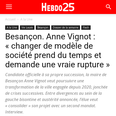
Accueil
A la Une
A la Une
Vie Locale
Besançon
Dossier de la semaine
Flash
Besançon. Anne Vignot :
« changer de modèle de
société prend du temps et
demande une vraie rupture »
Candidate officielle à sa propre succession, la maire de
Besançon Anne Vignot veut poursuivre une
transformation de la ville engagée depuis 2020, jonchée
de crises successives. Entre divergences au sein de la
gauche bisontine et austérité annoncée, l’élue veut
« consolider » son projet avec un second mandat.
Interview.