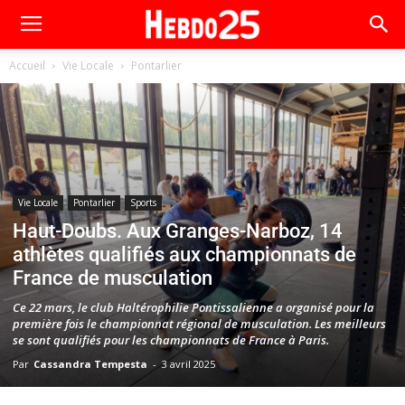
Accueil
Vie Locale
Pontarlier
Vie Locale
Pontarlier
Sports
Haut-Doubs. Aux Granges-Narboz, 14
athlètes qualifiés aux championnats de
France de musculation
Ce 22 mars, le club Haltérophilie Pontissalienne a organisé pour la
première fois le championnat régional de musculation. Les meilleurs
se sont qualifiés pour les championnats de France à Paris.
Par
Cassandra Tempesta
-
3 avril 2025