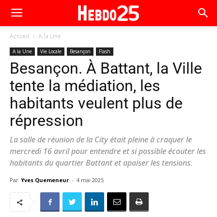
Accueil
A la Une
A la Une
Vie Locale
Besançon
Flash
Besançon. À Battant, la Ville
tente la médiation, les
habitants veulent plus de
répression
La salle de réunion de la City était pleine à craquer le
mercredi 16 avril pour entendre et si possible écouter les
habitants du quartier Battant et apaiser les tensions.
Par
Yves Quemeneur
-
4 mai 2025