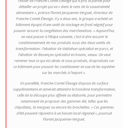
l’instar de Franche-Comté Élevage qui a pris la parole pour
détailler un projet qui va
« dans le sens de la souveraineté
alimentaire »
, précise Florent Jacquemin-Verguet, directeur de
Franche-Comté Élevage. Il y a deux ans, le groupe a acheté un
bâtiment équipé d’une unité de stockage en froid négatif pour
pouvoir assurer la congélation des marchandises.
« Aujourd’hui,
on veut passer à l’étape suivante, c’est-à-dire assurer le
conditionnement de nos produits issus des deux unités de
transformation : l’abattoir de Valdahon spécialisé en porcs, et
l’abattoir de Besançon spécialisé en bovins, veaux. On veut
ramener tout ce qui est abats et sous-produits, écoproduits sur
ce bâtiment pour pouvoir les conditionner en vue de les expédier
sur les marchés à l’export »
.
En parallèle, Franche-Comté Élevage dispose de surface
supplémentaire et aimerait atteindre la troisième transformation,
celle de la découpe plus affinée ou élaborée, pour permettre
notamment de proposer des gammes été, telles que les
chipolatas, la merguez ou encore les brochettes.
« Ces gammes
d’été peuvent répondre à un besoin local régional »,
poursuit
Florent Jacquemin-Verguet.