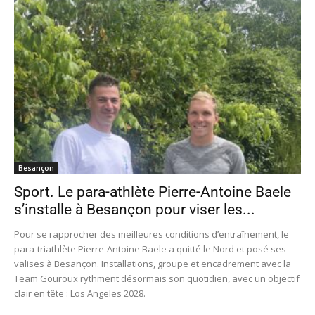
Besançon
Sport. Le para-athlète Pierre-Antoine Baele
s’installe à Besançon pour viser les...
Pour se rapprocher des meilleures conditions d’entraînement, le
para-triathlète Pierre-Antoine Baele a quitté le Nord et posé ses
valises à Besançon. Installations, groupe et encadrement avec la
Team Gouroux rythment désormais son quotidien, avec un objectif
clair en tête : Los Angeles 2028.