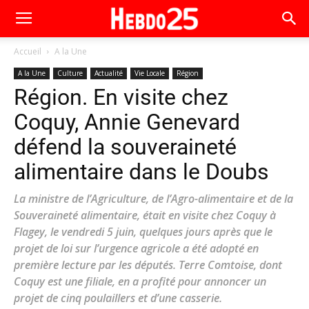
Accueil
A la Une
A la Une
Culture
Actualité
Vie Locale
Région
Région. En visite chez
Coquy, Annie Genevard
défend la souveraineté
alimentaire dans le Doubs
La ministre de l’Agriculture, de l’Agro-alimentaire et de la
Souveraineté alimentaire, était en visite chez Coquy à
Flagey, le vendredi 5 juin, quelques jours après que le
projet de loi sur l’urgence agricole a été adopté en
première lecture par les députés. Terre Comtoise, dont
Coquy est une filiale, en a profité pour annoncer un
projet de cinq poulaillers et d’une casserie.