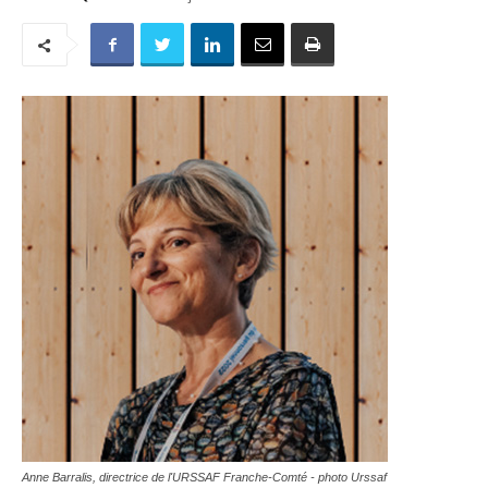
Anne Barralis, directrice de l'URSSAF Franche-Comté - photo Urssaf