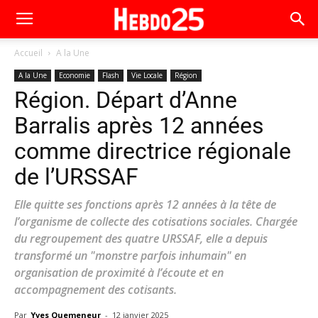
Accueil
A la Une
A la Une
Economie
Flash
Vie Locale
Région
Région. Départ d’Anne
Barralis après 12 années
comme directrice régionale
de l’URSSAF
Elle quitte ses fonctions après 12 années à la tête de
l’organisme de collecte des cotisations sociales. Chargée
du regroupement des quatre URSSAF, elle a depuis
transformé un "monstre parfois inhumain" en
organisation de proximité à l’écoute et en
accompagnement des cotisants.
Par
Yves Quemeneur
-
12 janvier 2025