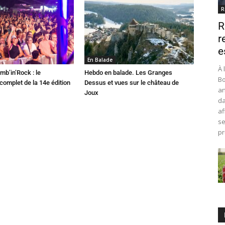
R
R
r
e
En Balade
À 
mb’in’Rock : le
Hebdo en balade. Les Granges
Bo
omplet de la 14e édition
Dessus et vues sur le château de
an
Joux
da
af
se
pr