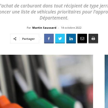
toute
 l’achat de carburant dans tout récipient de type je
oncer une liste de véhicules prioritaires pour l'app
Département.
Par
Martin Saussard
-
14 octobre 2022
l'info
Partager
locale
–