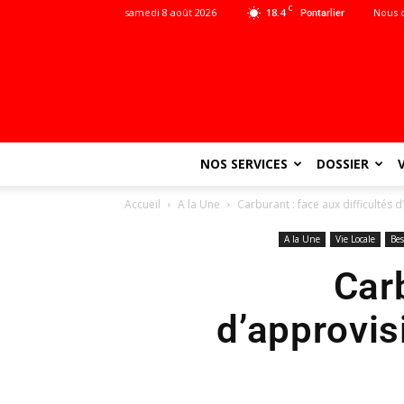
C
samedi 8 août 2026
18.4
Nous 
Pontarlier
NOS SERVICES
DOSSIER
Accueil
A la Une
Carburant : face aux difficultés 
A la Une
Vie Locale
Be
Carb
d’approvis