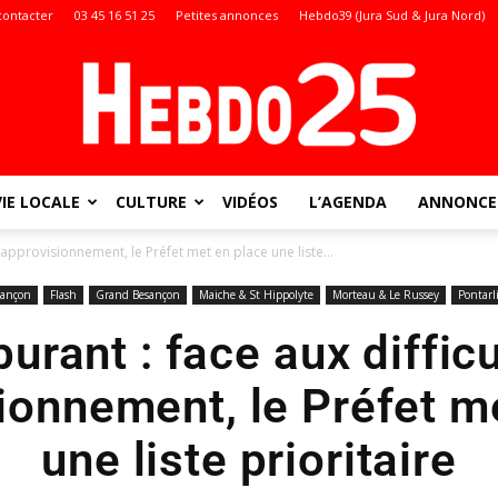
contacter
03 45 16 51 25
Petites annonces
Hebdo39 (Jura Sud & Jura Nord)
VIE LOCALE
CULTURE
VIDÉOS
L’AGENDA
ANNONCES
Doubs
d’approvisionnement, le Préfet met en place une liste...
sançon
Flash
Grand Besançon
Maiche & St Hippolyte
Morteau & Le Russey
Pontarl
urant : face aux diffic
:
ionnement, le Préfet m
une liste prioritaire