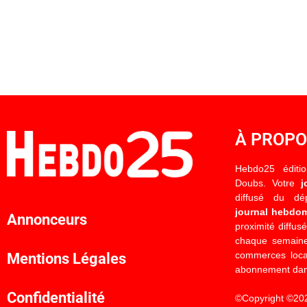
À PROP
Hebdo25 éditi
Doubs. Votre
j
diffusé du d
journal hebdo
Annonceurs
proximité diffus
chaque semaine
commerces locau
Mentions Légales
abonnement dan
Confidentialité
©Copyright ©20