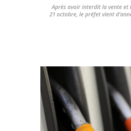
Après avoir interdit la vente et
21 octobre, le préfet vient d'ann