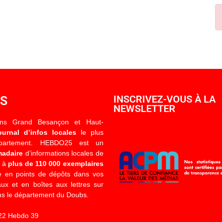
OS
INSCRIVEZ-VOUS À LA
NEWSLETTER
ons Grand Besançon et Haut-
ournal d’infos locales
le plus
épartement. HEBDO25 est un
madaire
d’informations locales de
é à
plus de 110 000 exemplaires
 en points de dépôts dans vos
x et en boîtes aux lettres sur
s le département du Doubs.
22 Hebdo 39