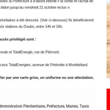
s la Préfecture a d’abord interdit « la vente et l’achat de
u bidon jusqu’au vendredi 21 octobre inclus ».
rioritaires a été dressée. (Voir ci-dessous) Ils bénéficieront
ix stations du Doubs, entre 14h et 16h.
ccès privilégié sont :
eule et TotalEnergie, rue de Piémont.
cess TotalEnergies, avenue de l’Helvétie à Montbéliard.
fier par une carte grise, un uniforme ou une attestation.
inistration Pénitentiaire, Préfecture, Maires, Taxis