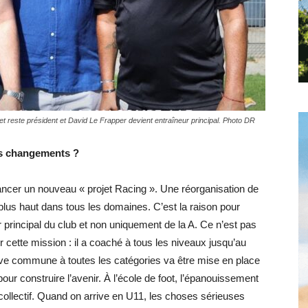
Hebdo25
t reste président et David Le Frapper devient entraîneur principal. Photo DR
els changements ?
lancer un nouveau « projet Racing ». Une réorganisation de
plus haut dans tous les domaines. C’est la raison pour
 principal du club et non uniquement de la A. Ce n’est pas
r cette mission : il a coaché à tous les niveaux jusqu’au
tive commune à toutes les catégories va être mise en place
our construire l’avenir. À l’école de foot, l’épanouissement
 collectif. Quand on arrive en U11, les choses sérieuses