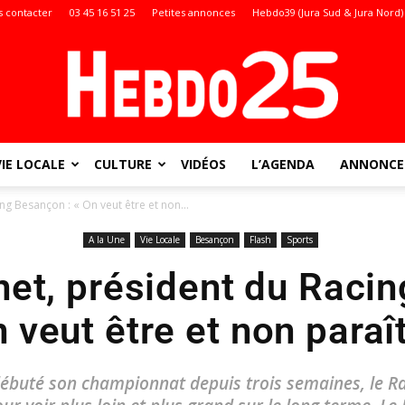
 contacter
03 45 16 51 25
Petites annonces
Hebdo39 (Jura Sud & Jura Nord)
VIE LOCALE
CULTURE
VIDÉOS
L’AGENDA
ANNONCES
Doubs
ng Besançon : « On veut être et non...
A la Une
Vie Locale
Besançon
Flash
Sports
net, président du Raci
:
n veut être et non paraît
 débuté son championnat depuis trois semaines, le 