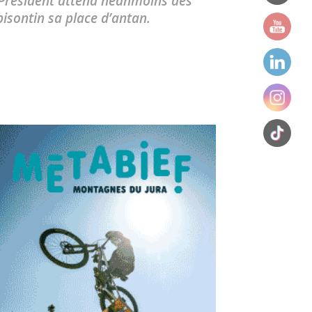
e Président attend néanmoins des
bisontin sa place d’antan.