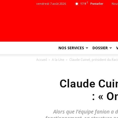
C
vendredi 7 août 2026
17.9
Nous
Pontarlier
NOS SERVICES
DOSSIER
Accueil
A la Une
Claude Cuinet, président du Raci
Claude Cui
: « O
Alors que l’équipe fanion a