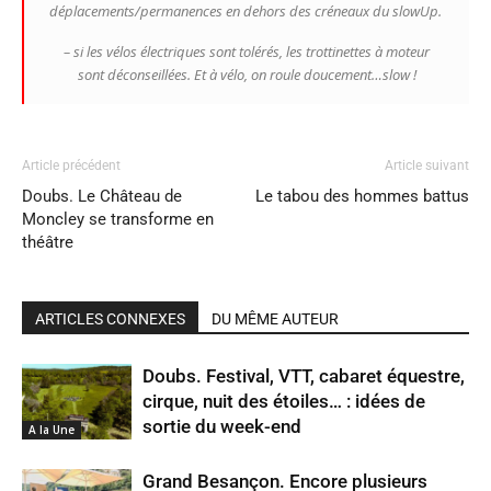
déplacements/permanences en dehors des créneaux du slowUp.
– si les vélos électriques sont tolérés, les trottinettes à moteur
sont déconseillées. Et à vélo, on roule doucement…slow !
Article précédent
Article suivant
Doubs. Le Château de
Le tabou des hommes battus
Moncley se transforme en
théâtre
ARTICLES CONNEXES
DU MÊME AUTEUR
Doubs. Festival, VTT, cabaret équestre,
cirque, nuit des étoiles… : idées de
sortie du week-end
A la Une
Grand Besançon. Encore plusieurs