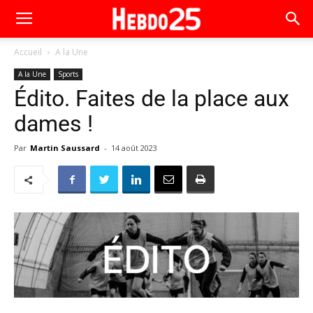
Accueil
A la Une
A la Une
Sports
Édito. Faites de la place aux
dames !
Par
Martin Saussard
-
14 août 2023