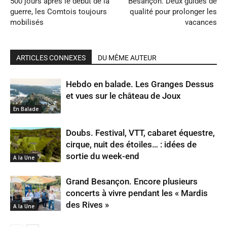
500 jours après le début de la
Besançon. Deux guides de
guerre, les Comtois toujours
qualité pour prolonger les
mobilisés
vacances
ARTICLES CONNEXES
DU MÊME AUTEUR
Hebdo en balade. Les Granges Dessus
et vues sur le château de Joux
En Balade
Doubs. Festival, VTT, cabaret équestre,
cirque, nuit des étoiles… : idées de
sortie du week-end
A la Une
Grand Besançon. Encore plusieurs
concerts à vivre pendant les « Mardis
des Rives »
A la Une