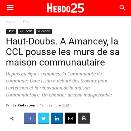
Accueil
Flash
Flash
Vie Locale
Valdahon
Haut-Doubs. A Amancey, la
CCL pousse les murs de sa
maison communautaire
Depuis quelques semaines, la Communauté de
communes Loue Lison a débuté des travaux pour
l'extension et la rénovation de la maison
communautaire. Un chantier devenu indispensable.
Par
La Rédaction
-
12 novembre 2022