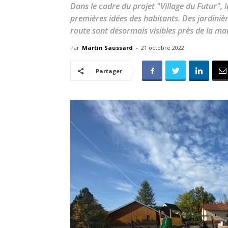
Dans le cadre du projet "Village du Futur", 
premières idées des habitants. Des jardinièr
route sont désormais visibles près de la mai
Par
Martin Saussard
-
21 octobre 2022
Partager