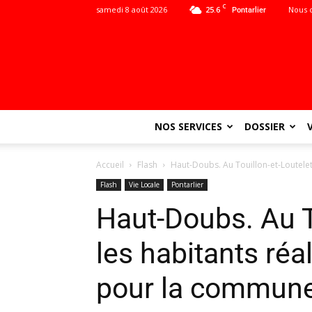
C
samedi 8 août 2026
25.6
Nous 
Pontarlier
NOS SERVICES
DOSSIER
Accueil
Flash
Haut-Doubs. Au Touillon-et-Loutelet
Flash
Vie Locale
Pontarlier
Haut-Doubs. Au To
les habitants réal
pour la commun