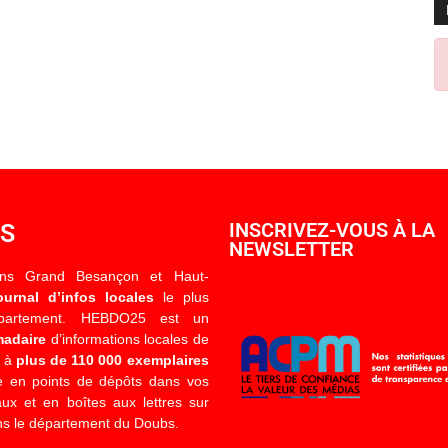
OS
INSCRIVEZ-VOUS À LA
NEWSLETTER
ons Grand Besançon et Haut-
ournal d’infos locales
le plus
épartement. HEBDO25 est un
madaire
d’informations locales de
é à
plus de 110 000 exemplaires
 en points de dépôts dans vos
x et en boîtes aux lettres sur
s le département du Doubs.