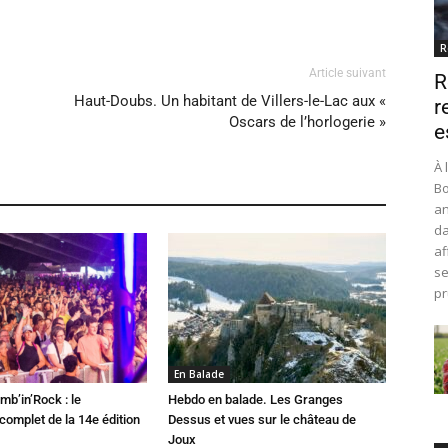
R
Article suivant
R
Haut-Doubs. Un habitant de Villers-le-Lac aux «
r
Oscars de l’horlogerie »
e
À 
Bo
an
da
af
se
pr
En Balade
mb’in’Rock : le
Hebdo en balade. Les Granges
omplet de la 14e édition
Dessus et vues sur le château de
Joux