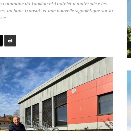
toute
la commune du Touillon-et-Loutelet a matérialisé les
es, un banc transat' et une nouvelle signalétique sur la
rie.
l'info
locale
–