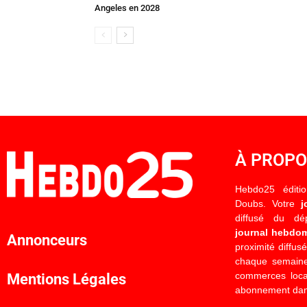
Angeles en 2028
À PROP
Hebdo25 éditi
Doubs. Votre
j
diffusé du d
journal hebdo
Annonceurs
proximité diffus
chaque semaine
commerces locau
Mentions Légales
abonnement dan