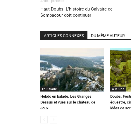
Article précédent
Haut-Doubs. L’histoire du Calvaire de
Sombacour doit continuer
ARTICLES CONNEXES
DU MÊME AUTEUR
En Balade
A la Une
Hebdo en balade. Les Granges
Doubs. Festi
Dessus et vues sur le château de
équestre, cir
Joux
idées de so