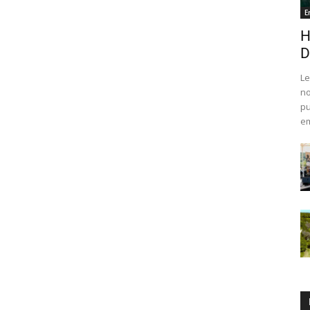
E
H
D
Le
no
pu
em