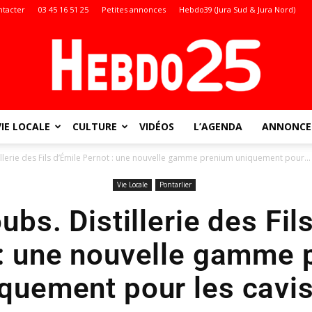
ntacter
03 45 16 51 25
Petites annonces
Hebdo39 (Jura Sud & Jura Nord)
VIE LOCALE
CULTURE
VIDÉOS
L’AGENDA
ANNONCES
Doubs
llerie des Fils d’Émile Pernot : une nouvelle gamme prenium uniquement pour...
Vie Locale
Pontarlier
bs. Distillerie des Fil
:
 : une nouvelle gamme 
quement pour les cavi