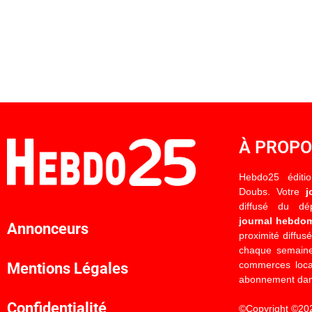
À PROP
Hebdo25 éditi
Doubs. Votre
j
diffusé du d
journal hebdo
Annonceurs
proximité diffus
chaque semaine
commerces locau
Mentions Légales
abonnement dan
Confidentialité
©Copyright ©20