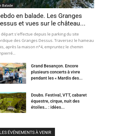
n Balade
ebdo en balade. Les Granges
essus et vues sur le château...
 départ s'effectue depuis le parking du site
rdique des Granges Dessus. Traversez le hameau
is, après la maison n°4, empruntez le chemin
pierré...
Grand Besançon. Encore
plusieurs concerts à vivre
pendant les « Mardis des...
Doubs. Festival, VTT, cabaret
équestre, cirque, nuit des
étoiles… : idées...
LES ÉVÉNEMENTS À VENIR