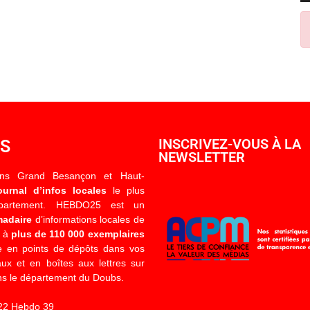
OS
INSCRIVEZ-VOUS À LA
NEWSLETTER
ons Grand Besançon et Haut-
ournal d’infos locales
le plus
épartement. HEBDO25 est un
madaire
d’informations locales de
é à
plus de 110 000 exemplaires
 en points de dépôts dans vos
x et en boîtes aux lettres sur
s le département du Doubs.
22 Hebdo 39