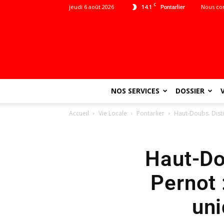
C
jeudi 6 août 2026
14.1
Nous co
Pontarlier
NOS SERVICES
DOSSIER
Accueil
Vie Locale
Pontarlier
Haut-Doubs. Disti
Haut-Dou
Pernot
uni