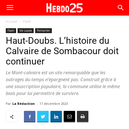
Accueil
Flash
Flash
Vie Locale
Pontarlier
Haut-Doubs. L’histoire du
Calvaire de Sombacour doit
continuer
Le Mont-calvaire est un site remarquable que les
outrages du temps n’épargnent pas. Construit grâce à
une souscription populaire, la commune utilise le même
biais pour lui permettre de survivre.
Par
La Rédaction
-
17 décembre 2023