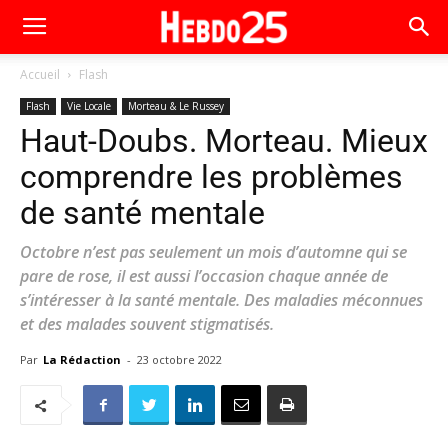
Accueil
Flash
Flash
Vie Locale
Morteau & Le Russey
Haut-Doubs. Morteau. Mieux
comprendre les problèmes
de santé mentale
Octobre n’est pas seulement un mois d’automne qui se
pare de rose, il est aussi l’occasion chaque année de
s’intéresser à la santé mentale. Des maladies méconnues
et des malades souvent stigmatisés.
Par
La Rédaction
-
23 octobre 2022