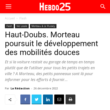
Accueil
Flash
Flash
Vie Locale
Morteau & Le Russey
Haut-Doubs. Morteau
poursuit le développement
des mobilités douces
Et si la voiture restait au garage de temps en temps
plutôt que de l’utiliser pour tous les petits trajets en
ville ? A Morteau, des petits panneaux sont là pour
informer pour les efforts à fournir…
Par
La Rédaction
-
26 décembre 2022