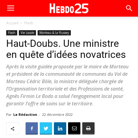
Accueil
Flash
Flash
Vie Locale
Morteau & Le Russey
Haut-Doubs. Une ministre
en quête d’idées novatrices
Après la visite guidée proposée par le maire de Morteau
et président de la communauté de communes du Val de
Morteau Cédric Bôle, la ministre déléguée chargée de
l’Organisation territoriale et des Professions de santé,
Agnès Firmin Le Bodo a salué l’engagement local pour
garantir l’offre de soins sur le territoire.
Par
La Rédaction
-
22 décembre 2022