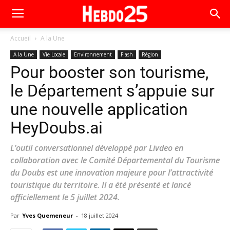
Accueil
A la Une
A la Une
Vie Locale
Environnement
Flash
Région
Pour booster son tourisme,
le Département s’appuie sur
une nouvelle application
HeyDoubs.ai
L’outil conversationnel développé par Livdeo en
collaboration avec le Comité Départemental du Tourisme
du Doubs est une innovation majeure pour l’attractivité
touristique du territoire. Il a été présenté et lancé
officiellement le 5 juillet 2024.
Par
Yves Quemeneur
-
18 juillet 2024