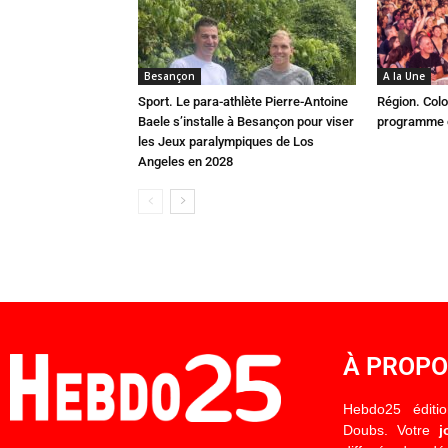
Besançon
A la Une
Sport. Le para-athlète Pierre-Antoine
Région. Colo
Baele s’installe à Besançon pour viser
programme c
les Jeux paralympiques de Los
Angeles en 2028
À PROP
Hebdo25 éditi
Doubs. Votre
j