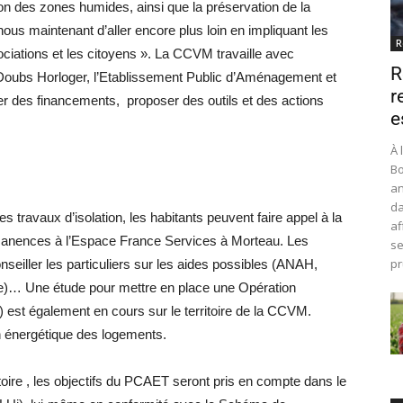
ion des zones humides, ainsi que la préservation de la
 nous maintenant d’aller encore plus loin en impliquant les
R
ciations et les citoyens ». La CCVM travaille avec
R
u Doubs Horloger, l’Etablissement Public d’Aménagement et
r
r des financements, proposer des outils et des actions
e
À 
Bo
an
da
 travaux d’isolation, les habitants peuvent faire appel à la
af
rmanences à l’Espace France Services à Morteau. Les
se
pr
nseiller les particuliers sur les aides possibles (ANAH,
e)… Une étude pour mettre en place une Opération
est également en cours sur le territoire de la CCVM.
 énergétique des logements.
oire , les objectifs du PCAET seront pris en compte dans le