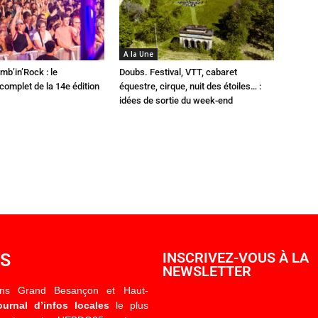
A la Une
mb’in’Rock : le
Doubs. Festival, VTT, cabaret
omplet de la 14e édition
équestre, cirque, nuit des étoiles… :
idées de sortie du week-end
OS
INSCRIVEZ-VOUS À LA
NEWSLETTER
ons Grand Besançon et Haut-
ournal d’infos locales
le plus