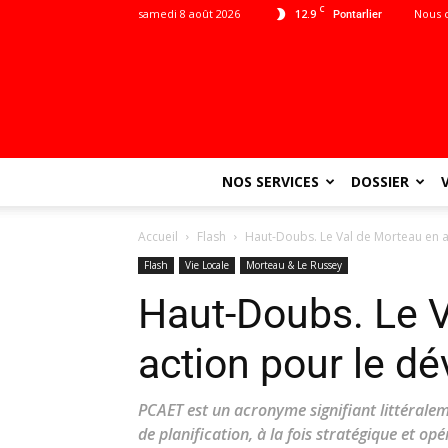
C
samedi 8 août 2026
12.9
Nous 
Pontarlier
NOS SERVICES
DOSSIER
Accueil
Flash
Haut-Doubs. Le Val de Morteau en 
Flash
Vie Locale
Morteau & Le Russey
Haut-Doubs. Le 
action pour le d
PCAET est un acronyme signifiant littéralem
de planification, à la fois stratégique et opé