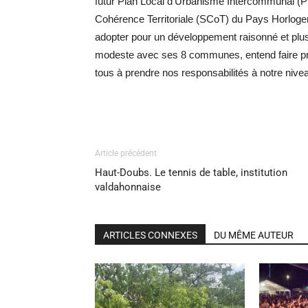
futur Plan Local d’Urbanisme Intercommunal (
Cohérence Territoriale (SCoT) du Pays Horloger 
adopter pour un développement raisonné et p
modeste avec ses 8 communes, entend faire pre
tous à prendre nos responsabilités à notre nive
Article précédent
Haut-Doubs. Le tennis de table, institution
valdahonnaise
ARTICLES CONNEXES
DU MÊME AUTEUR