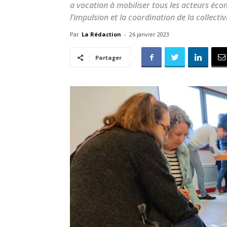
a vocation à mobiliser tous les acteurs éc
l’impulsion et la coordination de la collectiv
Par
La Rédaction
-
26 janvier 2023
Partager