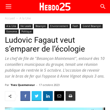
Accueil
A la Une
A la Une
Vie Locale
Besançon
Environnement
Flash
Grand Besançon
Economie
Politique
Ludovic Fagaut veut
s’emparer de l’écologie
Le chef de file de "Besançon Maintenant", entouré des 10
conseillers municipaux du groupe, tenait une réunion
publique de rentrée le 5 octobre. L’occasion de revenir
sur le bras de fer qui l’oppose à Anne Vignot depuis 3 ans.
Par
Yves Quemeneur
-
17 octobre 2023