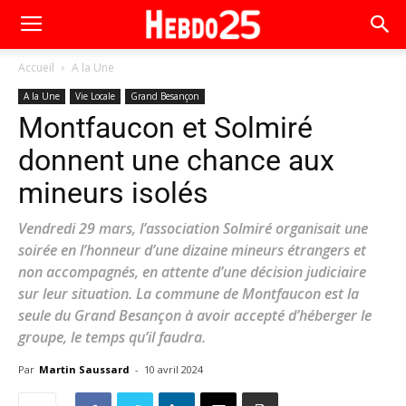
Accueil
A la Une
A la Une
Vie Locale
Grand Besançon
Montfaucon et Solmiré
donnent une chance aux
mineurs isolés
Vendredi 29 mars, l’association Solmiré organisait une
soirée en l’honneur d’une dizaine mineurs étrangers et
non accompagnés, en attente d’une décision judiciaire
sur leur situation. La commune de Montfaucon est la
seule du Grand Besançon à avoir accepté d’héberger le
groupe, le temps qu’il faudra.
Par
Martin Saussard
-
10 avril 2024