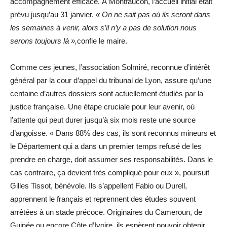
accompagnement efficace. À Montfaucon, l’accueil initial était
prévu jusqu’au 31 janvier.
« On ne sait pas où ils seront dans
les semaines à venir, alors s’il n’y a pas de solution nous
serons toujours là »,
confie le maire.
Comme ces jeunes, l’association Solmiré, reconnue d’intérêt
général par la cour d’appel du tribunal de Lyon, assure qu’une
centaine d’autres dossiers sont actuellement étudiés par la
justice française. Une étape cruciale pour leur avenir, où
l’attente qui peut durer jusqu’à six mois reste une source
d’angoisse. « Dans 88% des cas, ils sont reconnus mineurs et
le Département qui a dans un premier temps refusé de les
prendre en charge, doit assumer ses responsabilités. Dans le
cas contraire, ça devient très compliqué pour eux », poursuit
Gilles Tissot, bénévole. Ils s’appellent Fabio ou Durell,
apprennent le français et reprennent des études souvent
arrêtées à un stade précoce. Originaires du Cameroun, de
Guinée ou encore Côte d’Ivoire, ils espèrent pouvoir obtenir