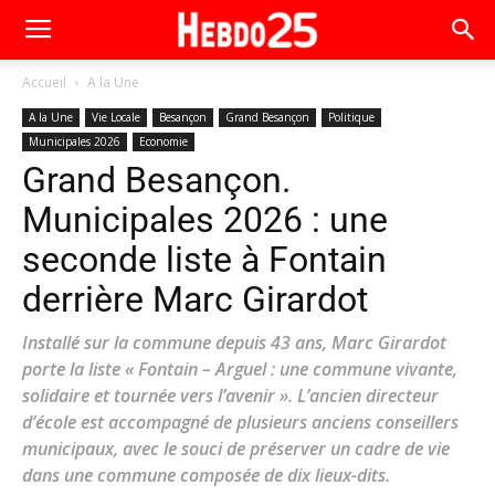
Accueil
A la Une
A la Une
Vie Locale
Besançon
Grand Besançon
Politique
Municipales 2026
Economie
Grand Besançon.
Municipales 2026 : une
seconde liste à Fontain
derrière Marc Girardot
Installé sur la commune depuis 43 ans, Marc Girardot
porte la liste « Fontain – Arguel : une commune vivante,
solidaire et tournée vers l’avenir ». L’ancien directeur
d’école est accompagné de plusieurs anciens conseillers
municipaux, avec le souci de préserver un cadre de vie
dans une commune composée de dix lieux-dits.