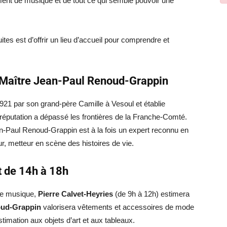
ument de musique et de tout ce qui semble pouvoir une
ites est d’offrir un lieu d’accueil pour comprendre et
e Maître Jean-Paul Renoud-Grappin
921 par son grand-père Camille à Vesoul et établie
éputation a dépassé les frontières de la Franche-Comté.
-Paul Renoud-Grappin est à la fois un expert reconnu en
eur, metteur en scène des histoires de vie.
t de 14h à 18h
de musique,
Pierre Calvet-Heyries
(de 9h à 12h) estimera
oud-Grappin
valorisera vêtements et accessoires de mode
imation aux objets d’art et aux tableaux.