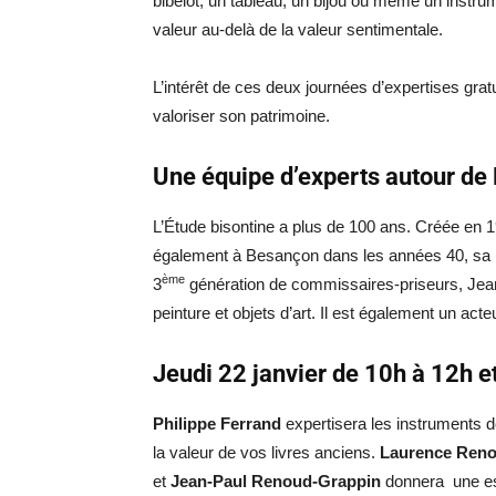
bibelot, un tableau, un bijou ou même un instr
valeur au-delà de la valeur sentimentale.
L’intérêt de ces deux journées d’expertises gratu
valoriser son patrimoine.
Une équipe d’experts autour d
L’Étude bisontine a plus de 100 ans. Créée en 1
également à Besançon dans les années 40, sa r
ème
3
génération de commissaires-priseurs, Jean
peinture et objets d’art. Il est également un act
Jeudi 22 janvier de 10h à 12h e
Philippe Ferrand
expertisera les instruments 
la valeur de vos livres anciens.
Laurence Ren
et
Jean-Paul Renoud-Grappin
donnera une est