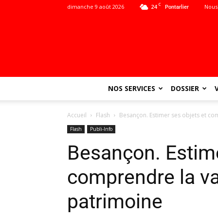
C
dimanche 9 août 2026
24
Nous
Pontarlier
NOS SERVICES
DOSSIER
Accueil
Flash
Besançon. Estimer ses objets et co
Flash
Publi-Info
Besançon. Estime
comprendre la va
patrimoine