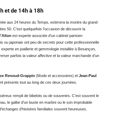
h et de 14h à 18h
nnée aux 24 heures du Temps, estimera la montre du grand-
es 50. C’est quelquefois l’occasion de découvrir la
d’Alton
est experte associée d’un cabinet parisien
ois ou japonais ont peu de secrets pour cette professionnelle
, experte en joaillerie et gemmologie installée à Besançon,
verser parfois la valeur affective et la valeur marchande d’un
ce Renoud-Grappin
(Mode et accessoires) et
Jean-Paul
ont présents tout au long de ces deux journées.
iéreux rempli de bibelots ou de souvenirs. C’est souvent le
leau, le galbe d’un buste en marbre ou le son improbable
 d’échanges d’histoires familiales souvent heureuses.