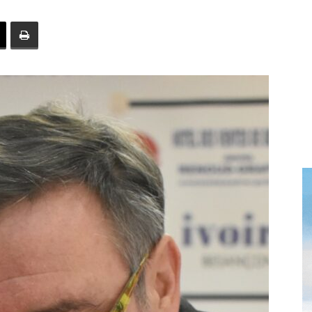
toute
l'info
locale
–