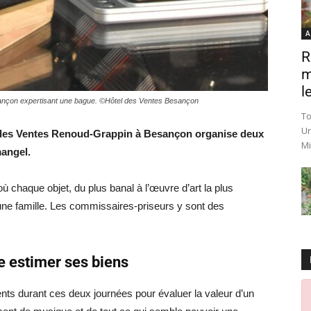
A
R
m
le
ançon expertisant une bague. ©Hôtel des Ventes Besançon
To
Un
el des Ventes Renoud-Grappin à Besançon organise deux
Mi
mangel.
où chaque objet, du plus banal à l’œuvre d’art la plus
’une famille. Les commissaires-priseurs y sont des
re estimer ses biens
nts durant ces deux journées pour évaluer la valeur d’un