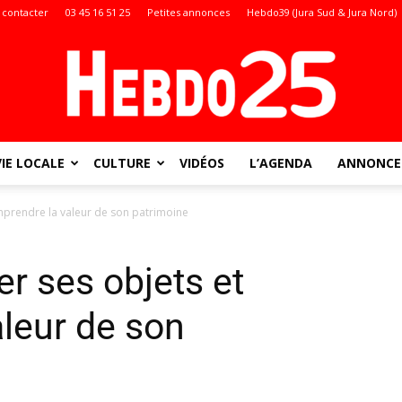
 contacter
03 45 16 51 25
Petites annonces
Hebdo39 (Jura Sud & Jura Nord)
VIE LOCALE
CULTURE
VIDÉOS
L’AGENDA
ANNONCES
Doubs
mprendre la valeur de son patrimoine
r ses objets et
:
leur de son