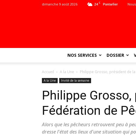
C
dimanche 9 août 2026
24
Nous
Pontarlier
NOS SERVICES
DOSSIER
Accueil
A la Une
Philippe Grosso, président de l
A la Une
Invité de la semaine
Philippe Grosso, 
Fédération de P
Alors que les pêcheurs retrouvent peu à peu
dresse l'état des lieux d'une situation qui p