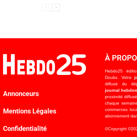
À PROP
Hebdo25 éditi
Doubs. Votre
j
diffusé du d
journal hebdo
Annonceurs
proximité diffus
chaque semaine
commerces locau
Mentions Légales
abonnement dan
Confidentialité
©Copyright ©20