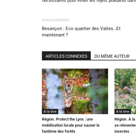
nécessaires pour éviter les rejets polluants dans
Article précédent
Besançon : Eco quartier des Vaîtes…Et
maintenant ?
ARTICLES CONNEXES
DU MÊME AUTEUR
A la Une
A la Une
Région. Protect the Lynx : une
Région. À la 
mobilisation locale pour sauver le
se réinvent
fantôme des forêts
insectes