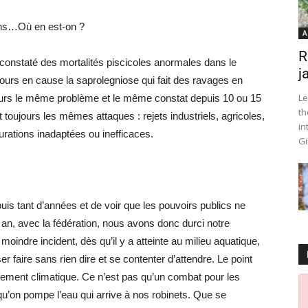
ions…Où en est-on ?
A
R
 constaté des mortalités piscicoles anormales dans le
j
urs en cause la saprolegniose qui fait des ravages en
Le
ujours le même problème et le même constat depuis 10 ou 15
th
toujours les mêmes attaques : rejets industriels, agricoles,
in
urations inadaptées ou inefficaces.
Gi
is tant d’années et de voir que les pouvoirs publics ne
n, avec la fédération, nous avons donc durci notre
moindre incident, dès qu’il y a atteinte au milieu aquatique,
er faire sans rien dire et se contenter d’attendre. Le point
ffement climatique. Ce n’est pas qu’un combat pour les
 qu’on pompe l’eau qui arrive à nos robinets. Que se