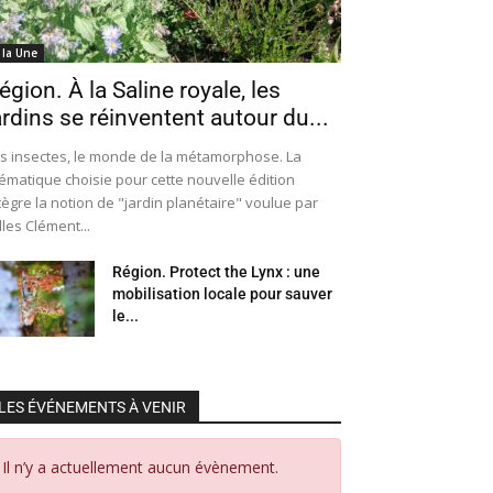
 la Une
égion. À la Saline royale, les
ardins se réinventent autour du...
s insectes, le monde de la métamorphose. La
ématique choisie pour cette nouvelle édition
tègre la notion de "jardin planétaire" voulue par
lles Clément...
Région. Protect the Lynx : une
mobilisation locale pour sauver
le...
LES ÉVÉNEMENTS À VENIR
Il n’y a actuellement aucun évènement.