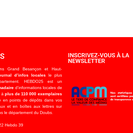
OS
INSCRIVEZ-VOUS À LA
NEWSLETTER
ons Grand Besançon et Haut-
ournal d’infos locales
le plus
épartement. HEBDO25 est un
madaire
d’informations locales de
é à
plus de 110 000 exemplaires
 en points de dépôts dans vos
x et en boîtes aux lettres sur
s le département du Doubs.
22 Hebdo 39