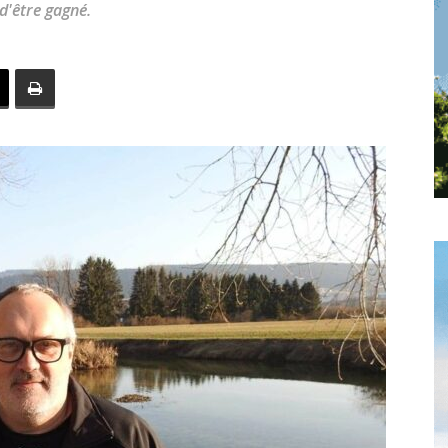
d'être gagné.
toute
l'info
locale
–