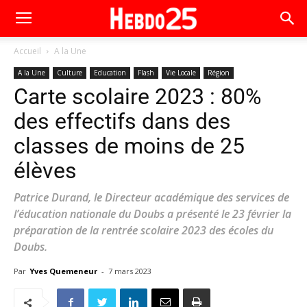
Accueil
A la Une
A la Une
Culture
Education
Flash
Vie Locale
Région
Carte scolaire 2023 : 80%
des effectifs dans des
classes de moins de 25
élèves
Patrice Durand, le Directeur académique des services de
l’éducation nationale du Doubs a présenté le 23 février la
préparation de la rentrée scolaire 2023 des écoles du
Doubs.
Par
Yves Quemeneur
-
7 mars 2023