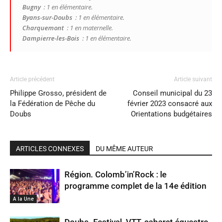
Bugny
: 1 en élémentaire.
Byans-sur-Doubs
: 1 en élémentaire.
Charquemont
: 1 en maternelle.
Dampierre-les-Bois
: 1 en élémentaire.
Article précédent
Article suivant
Philippe Grosso, président de
Conseil municipal du 23
la Fédération de Pêche du
février 2023 consacré aux
Doubs
Orientations budgétaires
ARTICLES CONNEXES
DU MÊME AUTEUR
Région. Colomb’in’Rock : le
programme complet de la 14e édition
A la Une
Doubs. Festival, VTT, cabaret équestre,