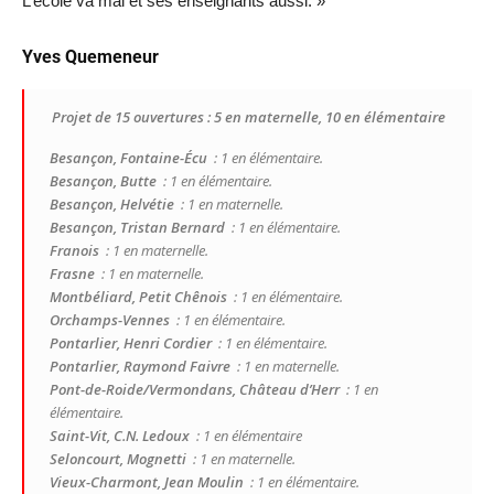
L’école va mal et ses enseignants aussi. »
Yves Quemeneur
Projet de 15 ouvertures : 5 en maternelle, 10 en élémentaire
Besançon, Fontaine-Écu
: 1 en élémentaire.
Besançon, Butte
: 1 en élémentaire.
Besançon, Helvétie
: 1 en maternelle.
Besançon, Tristan Bernard
: 1 en élémentaire.
Franois
: 1 en maternelle.
Frasne
: 1 en maternelle.
Montbéliard, Petit Chênois
: 1 en élémentaire.
Orchamps-Vennes
: 1 en élémentaire.
Pontarlier, Henri Cordier
: 1 en élémentaire.
Pontarlier, Raymond Faivre
: 1 en maternelle.
Pont-de-Roide/Vermondans, Château d’Herr
: 1 en
élémentaire.
Saint-Vit, C.N. Ledoux
: 1 en élémentaire
Seloncourt, Mognetti
: 1 en maternelle.
Vieux-Charmont, Jean Moulin
: 1 en élémentaire.