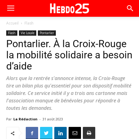
Accueil
Flash
Flash
Vie Locale
Pontarlier
Pontarlier. À la Croix-Rouge
la mobilité solidaire a besoin
d’aide
Alors que la rentrée s'annonce intense, la Croix-Rouge
tire un bilan plus qu'essentiel pour son dispositif mobilité
solidaire. Ce service initié il y a trois ans cartonne mais
l'association manque de bénévoles pour répondre à
toutes les demandes.
Par
La Rédaction
-
31 août 2023