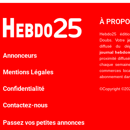
À PROP
Hebdo25 éditi
Doubs. Votre
j
diffusé du d
journal hebdo
Annonceurs
proximité diffus
chaque semaine
commerces locau
Mentions Légales
abonnement dan
Confidentialité
©Copyright ©20
Contactez-nous
Passez vos petites annonces