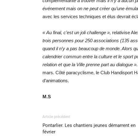
complémentarité à trouver mais il n’y a aucun p
événement mais on ne peut créer qu’une émulati
avec les services techniques et élus devrait éclai
« Au final, c’est un joli challenge »,
relativise Al
trois personnes pour 250 associations (135 associ
quand il n’y a pas beaucoup de monde. Alors qu
calendrier commun entre la culture et le sport 
relation et que la Ville prenne part au dialogue ».
mars. Côté paracyclisme, le Club Handisport H
d’animations.
M.S
Article précédent
Pontarlier. Les chantiers jeunes démarrent en
février