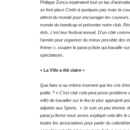
Philippe Zonca espéraient tout un tas d’animatio
se font place Cretin à quelques pas mais la cou
attend du monde pour encourager les coureurs. La
monde du handicap et présenter notre club. Résu
Arts, c’est leur festival annuel. D’un côté com
l’année pour organiser du mieux possible des é
freiner »
, soupire le paracycliste qui travaille s
spectateurs.
« La Ville a été claire »
Que faire si au même moment que les cris d’enc
public ?
« C’est clair cela peut poser problème
ndlr) de travailler sur le lieu le plus approprié po
adjoints aux Sports.
» Je suis un peu étonné, d
paracyclisme nous avons expliqué cela dès le d
toutes les associations pour parler du calendrie