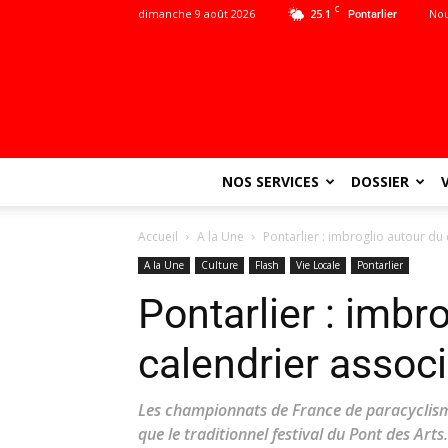
C
dimanche 9 août 2026
25.1
Nou
Pontarlier
NOS SERVICES
DOSSIER
Accueil
A la Une
Pontarlier : imbroglio autour du 
A la Une
Culture
Flash
Vie Locale
Pontarlier
Pontarlier : imbr
calendrier associ
Les championnats de France de paracyclis
que le traditionnel festival du Pont des Art