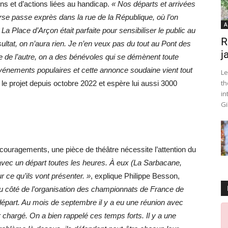
ns et d’actions liées au handicap.
« Nos départs et arrivées
rse passe exprès dans la rue de la République, où l’on
A
 Place d’Arçon était parfaite pour sensibiliser le public au
R
ltat, on n’aura rien. Je n’en veux pas du tout au Pont des
j
me de l’autre, on a des bénévoles qui se démènent toute
vénements populaires et cette annonce soudaine vient tout
Le
th
ur le projet depuis octobre 2022 et espère lui aussi 3000
in
Gi
ouragements, une pièce de théâtre nécessite l’attention du
 avec un départ toutes les heures. À eux (La Sarbacane,
ur ce qu’ils vont présenter. »
, explique Philippe Besson,
u côté de l’organisation des championnats de France de
épart. Au mois de septembre il y a eu une réunion avec
r chargé. On a bien rappelé ces temps forts. Il y a une