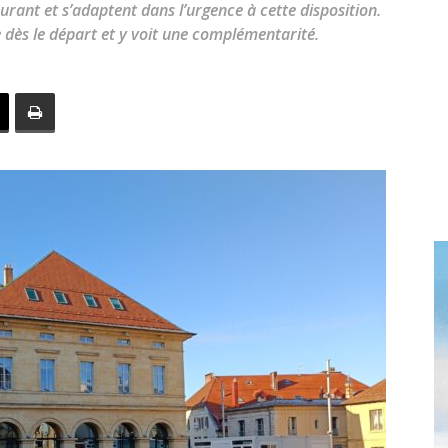
urant et s’adaptent dans l’urgence à cette disposition.
toute
re dès le départ et y voit une complémentarité.
l'info
locale
–