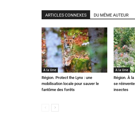
ARTICLES CONNEXES
DU MÊME AUTEUR
A la Une
A la Une
Région. Protect the Lynx : une
Région. À la 
mobilisation locale pour sauver le
se réinvent
fantôme des forêts
insectes