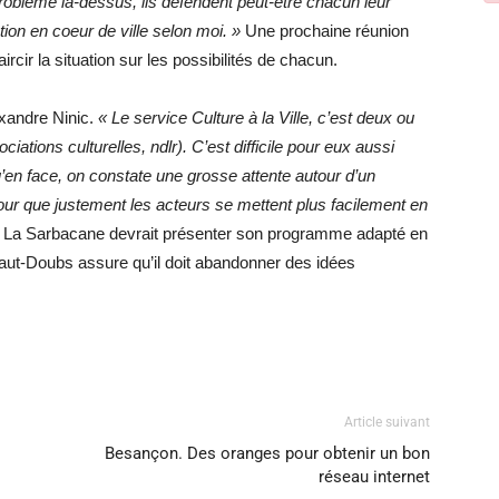
roblème là-dessus, ils défendent peut-être chacun leur
on en coeur de ville selon moi. »
Une prochaine réunion
rcir la situation sur les possibilités de chacun.
exandre Ninic.
« Le service Culture à la Ville, c’est deux ou
ations culturelles, ndlr). C’est difficile pour eux aussi
’en face, on constate une grosse attente autour d’un
pour que justement les acteurs se mettent plus facilement en
La Sarbacane devrait présenter son programme adapté en
aut-Doubs assure qu’il doit abandonner des idées
Article suivant
Besançon. Des oranges pour obtenir un bon
réseau internet