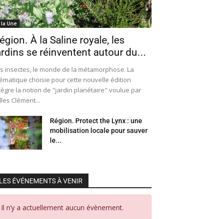
 la Une
égion. À la Saline royale, les
ardins se réinventent autour du...
s insectes, le monde de la métamorphose. La
ématique choisie pour cette nouvelle édition
tègre la notion de "jardin planétaire" voulue par
lles Clément...
Région. Protect the Lynx : une
mobilisation locale pour sauver
le...
LES ÉVÉNEMENTS À VENIR
Il n’y a actuellement aucun évènement.