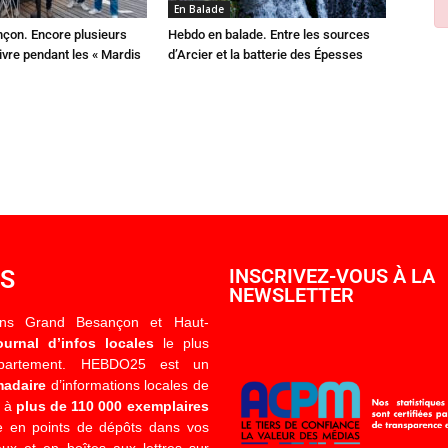
En Balade
çon. Encore plusieurs
Hebdo en balade. Entre les sources
ivre pendant les « Mardis
d’Arcier et la batterie des Épesses
OS
INSCRIVEZ-VOUS À LA
NEWSLETTER
ons Grand Besançon et Haut-
ournal d’infos locales
le plus
épartement. HEBDO25 est un
madaire
d’informations locales de
é à
plus de 110 000 exemplaires
 en points de dépôts dans vos