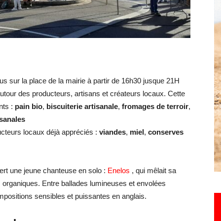
Hebdo25
ous sur la place de la mairie à partir de 16h30 jusque 21H
utour des producteurs, artisans et créateurs locaux. Cette
nts :
pain bio
,
biscuiterie artisanale
,
fromages de terroir
,
isanales
ucteurs locaux déjà appréciés :
viandes
,
miel
,
conserves
ert une jeune chanteuse en solo :
Enelos
, qui mêlait sa
tes organiques. Entre ballades lumineuses et envolées
mpositions sensibles et puissantes en anglais.