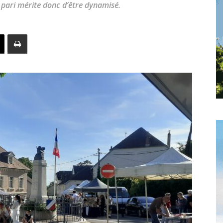
le pari mérite donc d’être dynamisé.
toute
l'info
locale
–