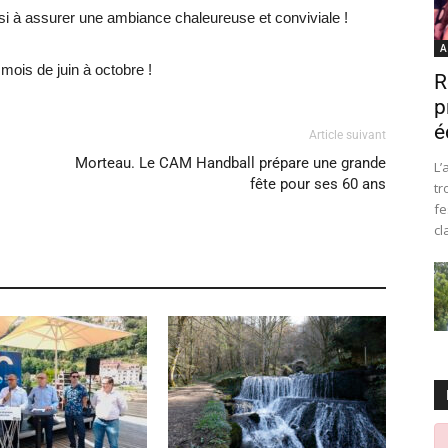
si à assurer une ambiance chaleureuse et conviviale !
A
mois de juin à octobre !
R
p
é
Article suivant
Morteau. Le CAM Handball prépare une grande
L’
fête pour ses 60 ans
tr
fe
cl