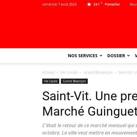
C
vendredi 7 août 2026
24.1
Nous
Pontarlier
NOS SERVICES
DOSSIER
Accueil
Vie Locale
Grand Besançon
Saint-Vit.
Vie Locale
Grand Besançon
Saint-Vit. Une pr
Marché Guinguett
C’était le retour de ce marché mensuel qui 
octobre. La ville veut mettre en mouvement