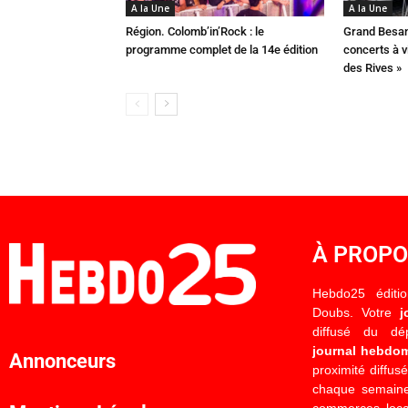
A la Une
A la Une
Région. Colomb’in’Rock : le
Grand Besan
programme complet de la 14e édition
concerts à v
des Rives »
À PROP
Hebdo25 éditi
Doubs. Votre
j
diffusé du d
journal hebdo
Annonceurs
proximité diffus
chaque semaine