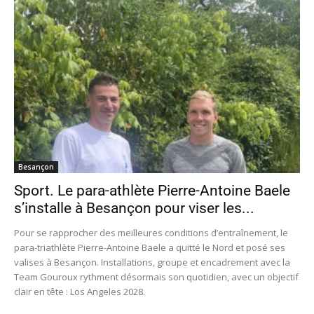
Besançon
Sport. Le para-athlète Pierre-Antoine Baele
s’installe à Besançon pour viser les...
Pour se rapprocher des meilleures conditions d’entraînement, le
para-triathlète Pierre-Antoine Baele a quitté le Nord et posé ses
valises à Besançon. Installations, groupe et encadrement avec la
Team Gouroux rythment désormais son quotidien, avec un objectif
clair en tête : Los Angeles 2028.