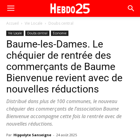
Accueil
Vie Locale
Doubs central
Vie Locale
Doubs central
Economie
Baume-les-Dames. Le
chéquier de rentrée des
commerçants de Baume
Bienvenue revient avec de
nouvelles réductions
Distribué dans plus de 100 communes, le nouveau
chéquier des commerçants de l’association Baume
Bienvenue accompagne cette fois la rentrée avec de
nouvelles réductions.
Par
Hippolyte Sanseigne
-
24 août 2025