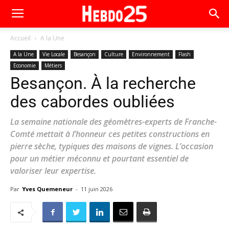
Accueil
A la Une
A la Une
Vie Locale
Besançon
Culture
Environnement
Flash
Economie
Métiers
Besançon. À la recherche
des cabordes oubliées
La semaine nationale des géomètres-experts de Franche-
Comté mettait à l’honneur ces petites constructions en
pierre sèche, typiques des maisons de vignes. L’occasion
pour un métier méconnu et pourtant essentiel de
valoriser leur expertise.
Par
Yves Quemeneur
-
11 juin 2026