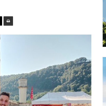
toute
l'info
locale
–