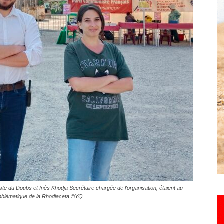
Hebdo25
te du Doubs et Inès Khodja Secrétaire chargée de l'organisation, étaient au
 emblématique de la Rhodiaceta ©YQ