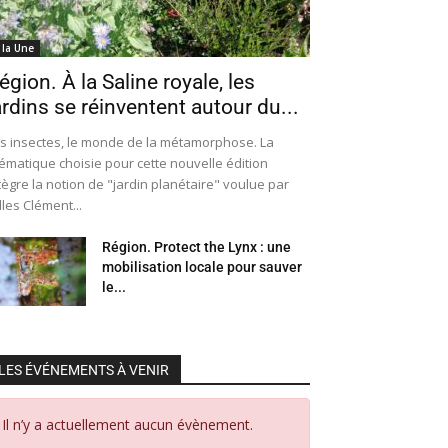
 la Une
égion. À la Saline royale, les
ardins se réinventent autour du...
s insectes, le monde de la métamorphose. La
ématique choisie pour cette nouvelle édition
tègre la notion de "jardin planétaire" voulue par
lles Clément...
Région. Protect the Lynx : une
mobilisation locale pour sauver
le...
LES ÉVÉNEMENTS À VENIR
Il n’y a actuellement aucun évènement.