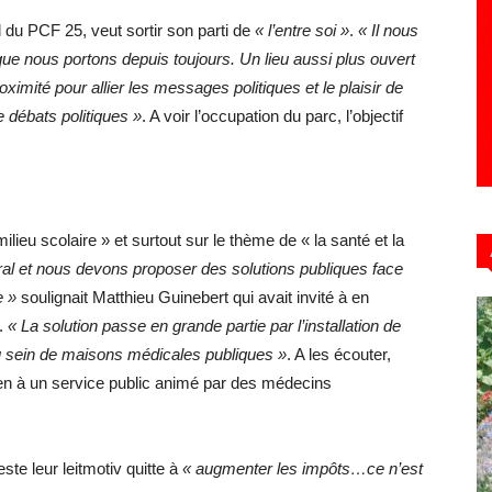
 du PCF 25, veut sortir son parti de
« l’entre soi »
.
« Il nous
 que nous portons depuis toujours. Un lieu aussi plus ouvert
roximité pour allier les messages politiques et le plaisir de
e débats politiques »
. A voir l’occupation du parc, l’objectif
ieu scolaire » et surtout sur le thème de « la santé et la
ral et nous devons proposer des solutions publiques face
e »
soulignait Matthieu Guinebert qui avait invité à en
r.
« La solution passe en grande partie par l’installation de
u sein de maisons médicales publiques »
. A les écouter,
bien à un service public animé par des médecins
ste leur leitmotiv quitte à
« augmenter les impôts…ce n’est