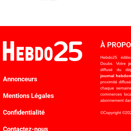
À PROP
Hebdo25 éditi
Doubs. Votre
j
diffusé du d
journal hebdo
Annonceurs
proximité diffus
chaque semaine
commerces locau
Mentions Légales
abonnement dan
Confidentialité
©Copyright ©20
Contactez-nous