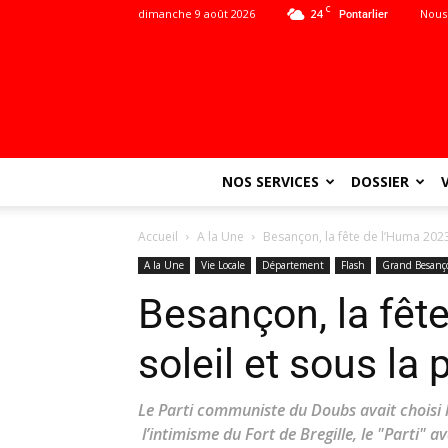
C
dimanche 9 août 2026
24
Nous
Pontarlier
NOS SERVICES
DOSSIER
Accueil
A la Une
Besançon, la fête de l’Huma 2023 
A la Une
Vie Locale
Département
Flash
Grand Besanç
Besançon, la fêt
soleil et sous la
Le Parti communiste du Doubs avait choisi l
l’intimisme du Fort de Bregille, le "Parti" a