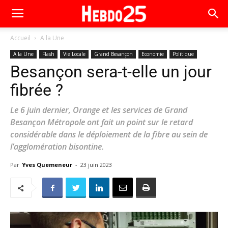
Accueil
A la Une
A la Une
Flash
Vie Locale
Grand Besançon
Economie
Politique
Besançon sera-t-elle un jour
fibrée ?
Le 6 juin dernier, Orange et les services de Grand
Besançon Métropole ont fait un point sur le retard
considérable dans le déploiement de la fibre au sein de
l’agglomération bisontine.
Par
Yves Quemeneur
-
23 juin 2023