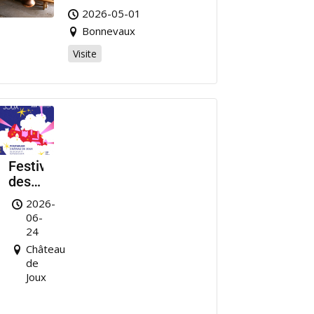
2026-05-01
Bonnevaux
Visite
Festival
des
Nuits
2026-
de
06-
Joux
24
Château
de
Joux