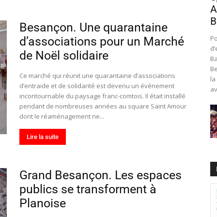
A
B
Besançon. Une quarantaine
Po
d’associations pour un Marché
d’
de Noël solidaire
Ba
Be
Ce marché qui réunit une quarantaine d’associations
la
d’entraide et de solidarité est devenu un événement
av
incontournable du paysage franc-comtois. Il était installé
pendant de nombreuses années au square Saint Amour
dont le réaménagement ne...
Lire la suite
Grand Besançon. Les espaces
publics se transforment à
Planoise