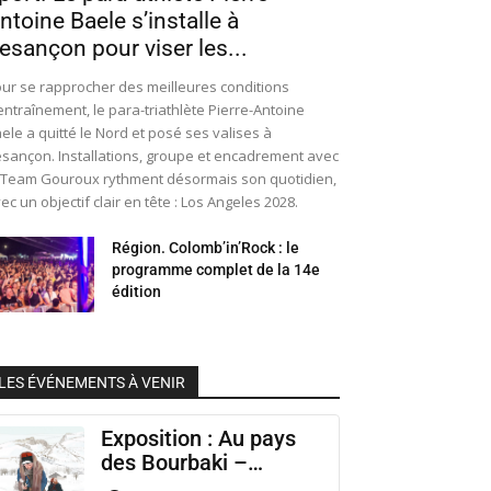
ntoine Baele s’installe à
esançon pour viser les...
ur se rapprocher des meilleures conditions
entraînement, le para-triathlète Pierre-Antoine
ele a quitté le Nord et posé ses valises à
sançon. Installations, groupe et encadrement avec
 Team Gouroux rythment désormais son quotidien,
ec un objectif clair en tête : Los Angeles 2028.
Région. Colomb’in’Rock : le
programme complet de la 14e
édition
LES ÉVÉNEMENTS À VENIR
Exposition : Au pays
des Bourbaki –
Musée Municipal