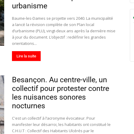
urbanisme
Baume-les-Dames se projette vers 2040. La municipalité
a lancé la révision complète de son Plan local
d’urbanisme (PLU), vingt-deux ans après la dernière mise
à jour du document. L’objectif : redéfinir les grandes
orientations...
Lire la suite
Besançon. Au centre-ville, un
collectif pour protester contre
les nuisances sonores
nocturnes
C'est un collectif à l’acronyme évocateur. Pour
manifester leur désarroi, les habitants ont constitué le
C.H.U.T : Collectif des Habitants Ulcérés par le