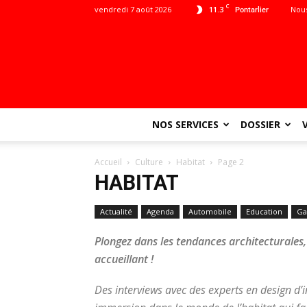
C
vendredi 7 août 2026
11.3
Nous
Pontarlier
NOS SERVICES
DOSSIER
Accueil
Culture
Habitat
Page 2
HABITAT
Actualité
Agenda
Automobile
Education
Ga
Plongez dans les tendances architecturales, 
accueillant !
Des interviews avec des experts en design d’i