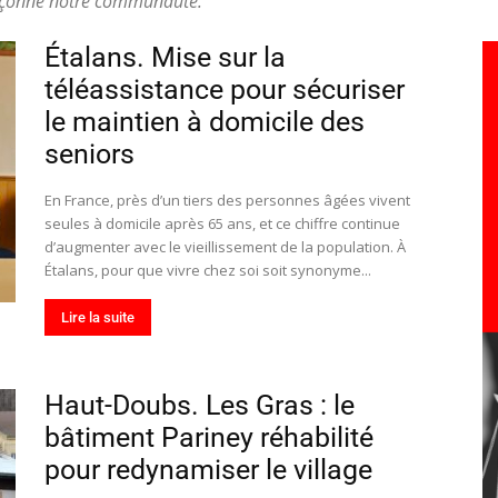
façonne notre communauté.
toute
Étalans. Mise sur la
téléassistance pour sécuriser
le maintien à domicile des
seniors
l'info
En France, près d’un tiers des personnes âgées vivent
seules à domicile après 65 ans, et ce chiffre continue
d’augmenter avec le vieillissement de la population. À
Étalans, pour que vivre chez soi soit synonyme...
locale
Lire la suite
Haut-Doubs. Les Gras : le
bâtiment Pariney réhabilité
–
pour redynamiser le village