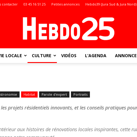
 contacter
03 45 16 51 25
Petites annonces
Hebdo39 (Jura Sud & Jura Nord)
VIE LOCALE
CULTURE
VIDÉOS
L’AGENDA
ANNONCES
Doubs
stronomie
Habitat
Parole d'expert
Portraits
:
les projets résidentiels innovants, et les conseils pratiques pou
ntérieur aux histoires de rénovations locales inspirantes, cette r