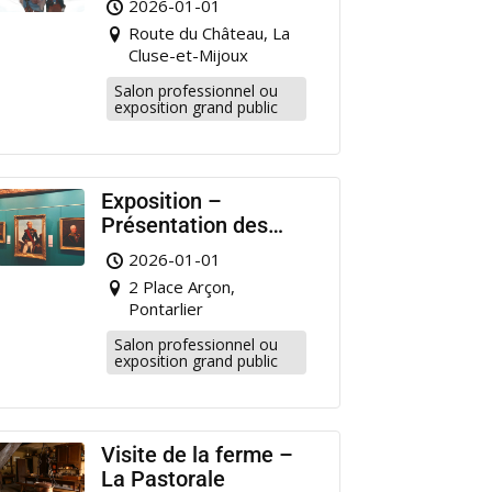
2026-01-01
Pontarlier
Route du Château, La
Cluse-et-Mijoux
Salon professionnel ou
exposition grand public
Exposition –
Présentation des
portraits de militaire
2026-01-01
restaurés à
2 Place Arçon,
Pontarlier
Pontarlier
Salon professionnel ou
exposition grand public
Visite de la ferme –
La Pastorale