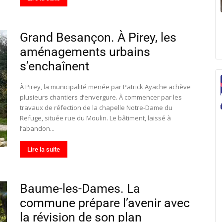
Grand Besançon. À Pirey, les
aménagements urbains
s’enchaînent
À Pirey, la municipalité menée par Patrick Ayache achève
plusieurs chantiers d’envergure. À commencer par les
travaux de réfection de la chapelle Notre-Dame du
Refuge, située rue du Moulin. Le bâtiment, laissé à
l’abandon...
Lire la suite
Baume-les-Dames. La
commune prépare l’avenir avec
la révision de son plan