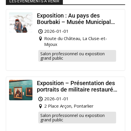
LES ÉVÉNEMENTS À VENIR
Exposition : Au pays des
Bourbaki – Musée Municipal
Pontarlier
2026-01-01
Route du Château, La Cluse-et-
Mijoux
Salon professionnel ou exposition
grand public
Exposition – Présentation des
portraits de militaire restaurés
à Pontarlier
2026-01-01
2 Place Arçon, Pontarlier
Salon professionnel ou exposition
grand public