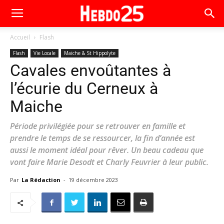
Accueil
Flash
Flash
Vie Locale
Maiche & St Hippolyte
Cavales envoûtantes à
l’écurie du Cerneux à
Maiche
Période privilégiée pour se retrouver en famille et
prendre le temps de se ressourcer, la fin d’année est
aussi le moment idéal pour rêver. Un beau cadeau que
vont faire Marie Desodt et Charly Feuvrier à leur public.
Par
La Rédaction
-
19 décembre 2023