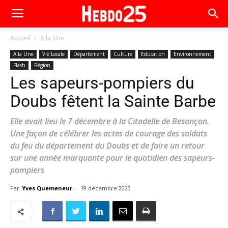
Accueil
A la Une
A la Une
Vie Locale
Département
Culture
Education
Environnement
Flash
Région
Les sapeurs-pompiers du
Doubs fêtent la Sainte Barbe
Elle avait lieu le 7 décembre à la Citadelle de Besançon.
Une façon de célébrer les actes de courage des soldats
du feu du département du Doubs et de faire un retour
sur une année marquante pour le quotidien des sapeurs-
pompiers
Par
Yves Quemeneur
-
19 décembre 2023