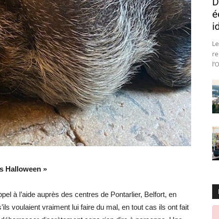
D
é
i
Le
re
l’
as Halloween »
el à l’aide auprès des centres de Pontarlier, Belfort, en
s voulaient vraiment lui faire du mal, en tout cas ils ont fait