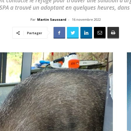
ont contacté le refuge pour trouver une solution d'u
toute
 SPA a trouvé un adoptant en quelques heures, dans
Par
Martin Saussard
-
16 novembre 2022
Partager
l'info
locale
–