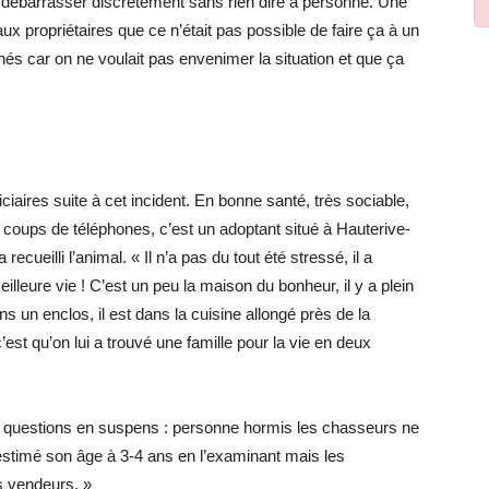
 débarrasser discrètement sans rien dire à personne. Une
ux propriétaires que ce n’était pas possible de faire ça à un
és car on ne voulait pas envenimer la situation et que ça
iaires suite à cet incident. En bonne santé, très sociable,
 coups de téléphones, c’est un adoptant situé à Hauterive-
ecueilli l’animal. « Il n’a pas du tout été stressé, il a
eilleure vie ! C’est un peu la maison du bonheur, il y a plein
ns un enclos, il est dans la cuisine allongé près de la
est qu’on lui a trouvé une famille pour la vie en deux
des questions en suspens : personne hormis les chasseurs ne
 estimé son âge à 3-4 ans en l’examinant mais les
es vendeurs. »