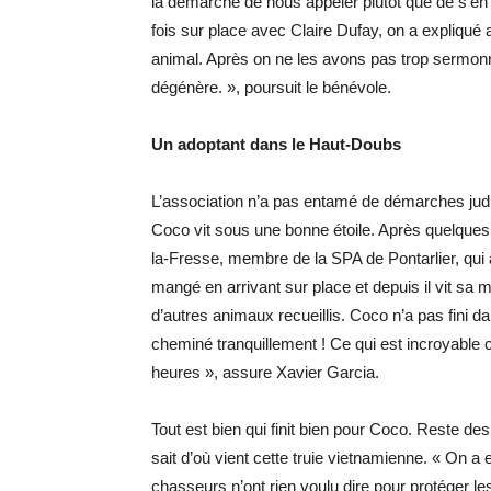
la démarche de nous appeler plutôt que de s’en
fois sur place avec Claire Dufay, on a expliqué a
animal. Après on ne les avons pas trop sermonn
dégénère. », poursuit le bénévole.
Un adoptant dans le Haut-Doubs
L’association n’a pas entamé de démarches judic
Coco vit sous une bonne étoile. Après quelques
la-Fresse, membre de la SPA de Pontarlier, qui a r
mangé en arrivant sur place et depuis il vit sa m
d’autres animaux recueillis. Coco n’a pas fini da
cheminé tranquillement ! Ce qui est incroyable c’
heures », assure Xavier Garcia.
Tout est bien qui finit bien pour Coco. Reste 
sait d’où vient cette truie vietnamienne. « On a
chasseurs n’ont rien voulu dire pour protéger l