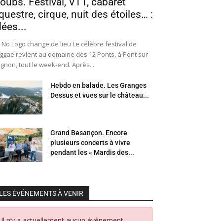
oubs. Festival, VTT, cabaret
questre, cirque, nuit des étoiles… :
dées...
 No Logo change de lieu Le célèbre festival de
ggae revient au domaine des 12 Ponts, à Pont sur
Ognon, tout le week-end. Après...
Hebdo en balade. Les Granges
Dessus et vues sur le château...
Grand Besançon. Encore
plusieurs concerts à vivre
pendant les « Mardis des...
LES ÉVÉNEMENTS À VENIR
Il n’y a actuellement aucun évènement.