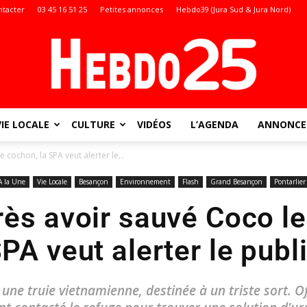
ntacter
03 45 16 51 25
Petites annonces
Hebdo39 (Jura Sud & Jura Nord)
VIE LOCALE
CULTURE
VIDÉOS
L’AGENDA
ANNONCES
Doubs
cochon, la SPA veut alerter le...
A la Une
Vie Locale
Besançon
Environnement
Flash
Grand Besançon
Pontarlier
ès avoir sauvé Coco le
:
PA veut alerter le publ
ne truie vietnamienne, destinée à un triste sort. Of