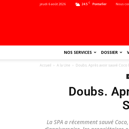
C
jeudi 6 août 2026
24.5
Nous co
Pontarlier
NOS SERVICES
DOSSIER
Accueil
A la Une
Doubs. Après avoir sauvé Coco le 
Doubs. Apr
S
La SPA a récemment sauvé Coco, u